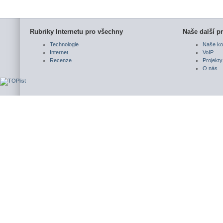
Rubriky Internetu pro všechny
Naše další pr
Technologie
Naše ko
Internet
VoIP
Recenze
Projekty
O nás