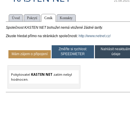
21.08.2021
Úvod
Pokrytí
Ceník
Kontakty
Společnost KASTEN NET bohužel nemá vložené žádné tarify.
Zkuste hledat přímo na stránkách společnosti:
http://www.netnet.cz/
Změřte si rychlost:
Nahlásit neaktuáln
Mám zájem o připojení
SPEEDMETER
údaje
Pokytovatel
KASTEN NET
zatím nebyl
hodnocen.