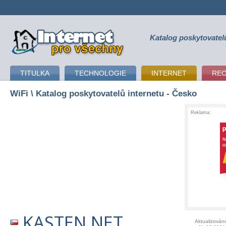
Katalog poskytovatel
připojení k internetu
TITULKA
TECHNOLOGIE
INTERNET
RE
WiFi
\ Katalog poskytovatelů internetu - Česko
Reklama:
KASTEN NET
Aktualizován