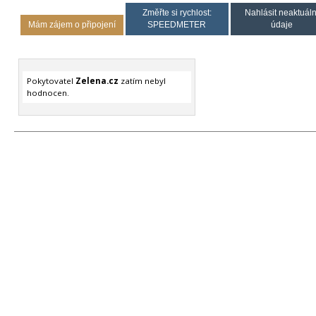
Změřte si rychlost:
Nahlásit neaktuáln
Mám zájem o připojení
SPEEDMETER
údaje
Pokytovatel
Zelena.cz
zatím nebyl
hodnocen.