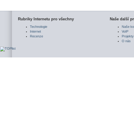
Rubriky Internetu pro všechny
Naše další pr
Technologie
Naše ko
Internet
VoIP
Recenze
Projekty
O nás