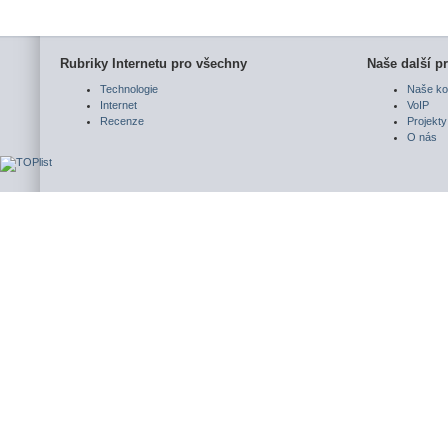
Rubriky Internetu pro všechny
Naše další pr
Technologie
Naše ko
Internet
VoIP
Recenze
Projekty
O nás