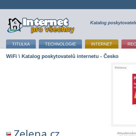
Katalog poskytovatel
připojení k internetu
TITULKA
TECHNOLOGIE
INTERNET
RE
WiFi
\ Katalog poskytovatelů internetu - Česko
Reklama:
Zelena.cz
Aktualizován