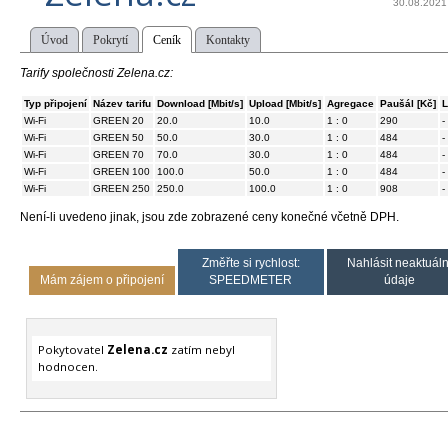
30.08.2021
Úvod
Pokrytí
Ceník
Kontakty
Tarify společnosti Zelena.cz:
Typ připojení
Název tarifu
Download [Mbit/s]
Upload [Mbit/s]
Agregace
Paušál [Kč]
L
Wi-Fi
GREEN 20
20.0
10.0
1 : 0
290
-
Wi-Fi
GREEN 50
50.0
30.0
1 : 0
484
-
Wi-Fi
GREEN 70
70.0
30.0
1 : 0
484
-
Wi-Fi
GREEN 100
100.0
50.0
1 : 0
484
-
Wi-Fi
GREEN 250
250.0
100.0
1 : 0
908
-
Není-li uvedeno jinak, jsou zde zobrazené ceny konečné včetně DPH.
Změřte si rychlost:
Nahlásit neaktuáln
Mám zájem o připojení
SPEEDMETER
údaje
Pokytovatel
Zelena.cz
zatím nebyl
hodnocen.