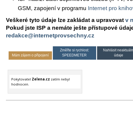
GSM, zapojení v programu
Internet pro knih
Veškeré tyto údaje lze zakládat a upravovat
v 
Pokud jste ISP a nemáte ješte přístupové údaj
redakce@internetprovsechny.cz
Změřte si rychlost:
Nahlásit neaktuáln
Mám zájem o připojení
SPEEDMETER
údaje
Pokytovatel
Zelena.cz
zatím nebyl
hodnocen.