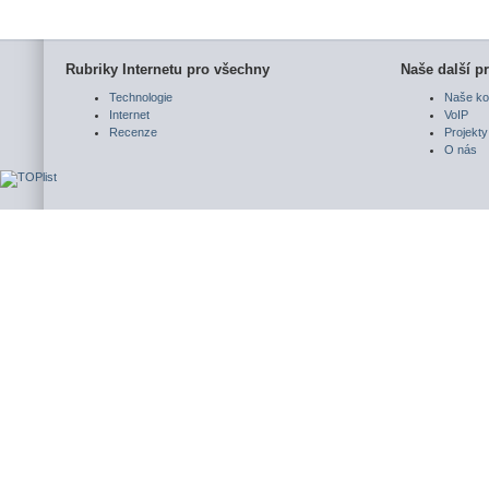
Rubriky Internetu pro všechny
Naše další pr
Technologie
Naše ko
Internet
VoIP
Recenze
Projekty
O nás