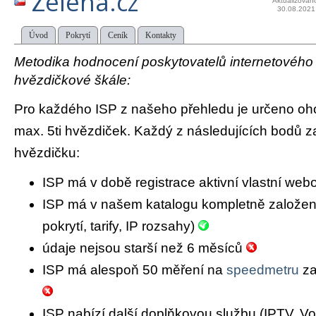
Zelena.cz
Aktualizován
30.08.2021
Úvod
Pokrytí
Ceník
Kontakty
Metodika hodnocení poskytovatelů internetového př
hvězdičkové škále:
Pro každého ISP z našeho přehledu je určeno oh
max. 5ti hvězdiček. Každý z následujících bodů za
hvězdičku:
ISP má v době registrace aktivní vlastní we
ISP má v našem katalogu kompletně založený 
pokrytí, tarify, IP rozsahy)
údaje nejsou starší než 6 měsíců
ISP má alespoň 50 měření na
speedmetru
za
ISP nabízí další doplňkovou službu (IPTV, Vo