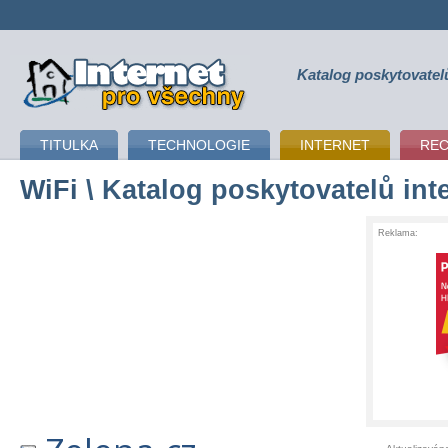
Katalog poskytovatel
připojení k internetu
TITULKA
TECHNOLOGIE
INTERNET
RE
WiFi
\ Katalog poskytovatelů int
Reklama: