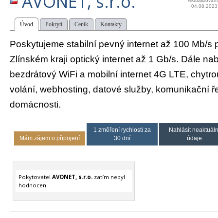
AVONET, s.r.o.
Aktualizován
04.08.2023
Úvod
Pokrytí
Ceník
Kontakty
Poskytujeme stabilní pevný internet až 100 Mb/s 
Zlínském kraji optický internet až 1 Gb/s. Dále n
bezdrátový WiFi a mobilní internet 4G LTE, chytro
volání, webhosting, datové služby, komunikační ře
domácnosti.
1 změření rychlosti za
Nahlásit neaktuáln
Mám zájem o připojení
30 dní
údaje
Pokytovatel
AVONET, s.r.o.
zatím nebyl
hodnocen.