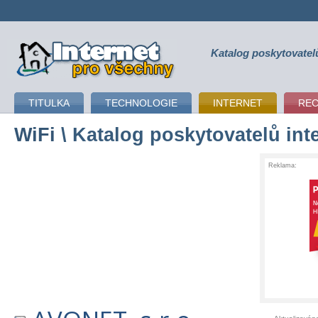
Katalog poskytovatel
připojení k internetu
TITULKA
TECHNOLOGIE
INTERNET
RE
WiFi
\ Katalog poskytovatelů int
Reklama: