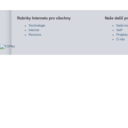
Rubriky Internetu pro všechny
Naše další pr
Technologie
Naše ko
Internet
VoIP
Recenze
Projekty
O nás