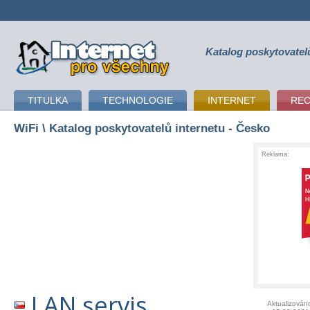
Katalog poskytovatel
připojení k internetu
TITULKA
TECHNOLOGIE
INTERNET
RE
WiFi
\ Katalog poskytovatelů internetu - Česko
Reklama:
LAN servis
Aktualizován