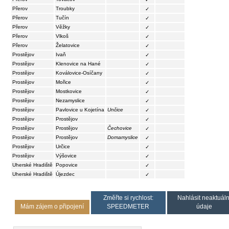
Přerov
Troubky
✓
Přerov
Tučín
✓
Přerov
Věžky
✓
Přerov
Vlkoš
✓
Přerov
Želatovice
✓
Prostějov
Ivaň
✓
Prostějov
Klenovice na Hané
✓
Prostějov
Koválovice-Osíčany
✓
Prostějov
Mořice
✓
Prostějov
Mostkovice
✓
Prostějov
Nezamyslice
✓
Prostějov
Pavlovice u Kojetína
Unčice
✓
Prostějov
Prostějov
✓
Prostějov
Prostějov
Čechovice
✓
Prostějov
Prostějov
Domamyslice
✓
Prostějov
Určice
✓
Prostějov
Výšovice
✓
Uherské Hradiště
Popovice
✓
Uherské Hradiště
Újezdec
✓
Změřte si rychlost:
Nahlásit neaktuáln
Mám zájem o připojení
SPEEDMETER
údaje