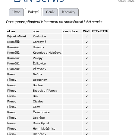
05.08.2021
Úvod
Pokrytí
Ceník
Kontakty
Dostupnost připojení k internetu od společnosti LAN servis:
okres
obec
část obce
Wi-Fi
FTTx/ETTH
Frýdek-Místek
Kozlovice
✓
Kroměříž
Chropyně
✓
Kroměříž
Holešov
✓
Kroměříž
Kostelec u Holešova
✓
Kroměříž
Přílepy
✓
Kroměříž
Žalkovice
✓
Olomouc
Věrovany
✓
Přerov
Beňov
✓
Přerov
Bezuchov
✓
Přerov
Bochoř
✓
Přerov
Brodek u Přerova
✓
Přerov
Buk
✓
Přerov
Císařov
✓
Přerov
Citov
✓
Přerov
Čelechovice
✓
Přerov
Dobrčice
✓
Přerov
Dolní Újezd
✓
Přerov
Horní Moštěnice
✓
Přerov
Hradčany
✓