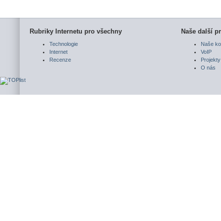
Rubriky Internetu pro všechny
Naše další pr
Technologie
Naše ko
Internet
VoIP
Recenze
Projekty
O nás