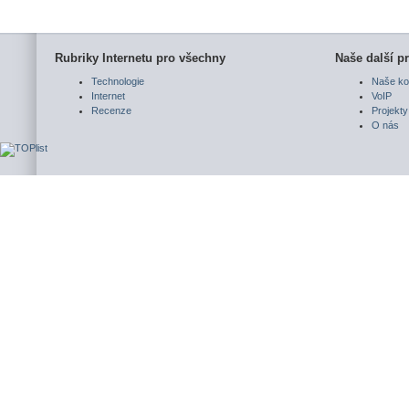
Rubriky Internetu pro všechny
Naše další pr
Technologie
Naše ko
Internet
VoIP
Recenze
Projekty
O nás