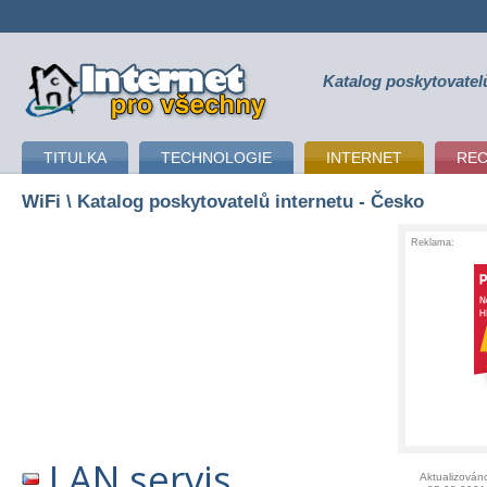
Katalog poskytovatel
připojení k internetu
TITULKA
TECHNOLOGIE
INTERNET
RE
WiFi
\ Katalog poskytovatelů internetu - Česko
Reklama:
LAN servis
Aktualizován