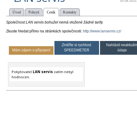
05.08.2021
Úvod
Pokrytí
Ceník
Kontakty
Společnost LAN servis bohužel nemá vložené žádné tarify.
Zkuste hledat přímo na stránkách společnosti:
http://www.lanservis.cz/
Změřte si rychlost:
Nahlásit neaktuáln
Mám zájem o připojení
SPEEDMETER
údaje
Pokytovatel
LAN servis
zatím nebyl
hodnocen.