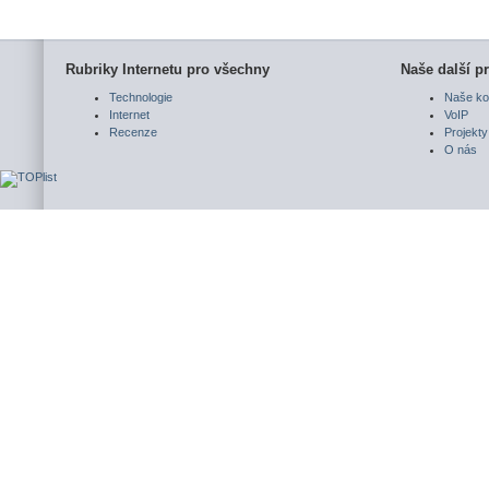
Rubriky Internetu pro všechny
Naše další pr
Technologie
Naše ko
Internet
VoIP
Recenze
Projekty
O nás