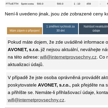
FTTx/ETTH
Sprint extra
500.0
500.0
1 : 10
459
-
Není-li uvedeno jinak, jsou zde zobrazené ceny
1 změření rychlosti za
Nahlásit neaktuáln
Mám zájem o připojení
30 dní
údaje
Pokud máte dojem, že zde uváděné informace o 
AVONET, s.r.o.
již nejsou aktuální, neváhejte ná
na této adrese:
wifi@internetprovsechny.cz
. Co 
aktualizaci údajů.
V případě že jste osoba oprávněná provádět akt
poskytovatele
AVONET, s.r.o.
, pak přejděte na 
a přihlšte se. Nemáte-li přihlašovací údaje, konta
wifi@internetprovsechny.cz
.