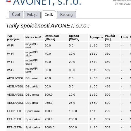
AVONET, s.r.o.
Aktualizován
04.08.2023
Úvod
Pokrytí
Ceník
Kontakty
Tarify společnosti AVONET, s.r.o.:
Typ
Download
Upload
Paušál
Název tarifu
Agregace
Limit
připojení
[Mbit/s]
[Mbit/s]
[Kč]
mojeWiFi
Wi-Fi
20.0
5.0
1 : 10
299
-
mini
mojeWiFI
Wi-Fi
40.0
10.0
1 : 10
359
-
aktiv
mojeWiFi
Wi-Fi
60.0
20.0
1 : 10
459
-
extra
mojeWiFi
Wi-Fi
80.0
30.0
1 : 10
559
-
ultra
ADSL/VDSL
DSL mini
20.0
2.0
1 : 50
449
-
ADSL/VDSL
DSL aktiv
50.0
5.0
1 : 50
499
-
ADSL/VDSL
DSL extra
100.0
10.0
1 : 50
599
-
ADSL/VDSL
DSL ultra
250.0
25.0
1 : 50
699
-
FTTx/ETTH
Sprint mini
100.0
100.0
1 : 1
299
-
FTTx/ETTH
Sprint aktiv
250.0
250.0
1 : 1
359
-
FTTx/ETTH
Sprint ultra
1000.0
500.0
1 : 10
559
-