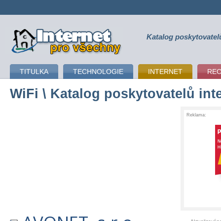
Katalog poskytovatel
připojení k internetu
TITULKA
TECHNOLOGIE
INTERNET
RE
WiFi
\ Katalog poskytovatelů int
Reklama: