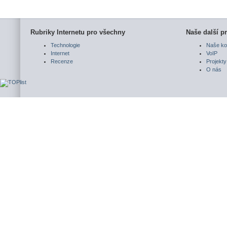
Rubriky Internetu pro všechny
Naše další pr
Technologie
Naše ko
Internet
VoIP
Recenze
Projekty
O nás