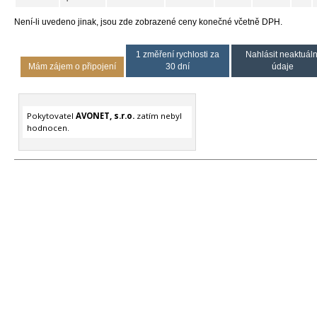
Není-li uvedeno jinak, jsou zde zobrazené ceny konečné včetně DPH.
1 změření rychlosti za
Nahlásit neaktuáln
Mám zájem o připojení
30 dní
údaje
Pokytovatel
AVONET, s.r.o.
zatím nebyl
hodnocen.