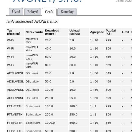
04.08.2023
Úvod
Pokrytí
Ceník
Kontakty
Tarify společnosti AVONET, s.r.o.:
Typ
Download
Upload
Paušál
Název tarifu
Agregace
Limit
připojení
[Mbit/s]
[Mbit/s]
[Kč]
mojeWiFi
Wi-Fi
20.0
5.0
1 : 10
299
-
mini
mojeWiFI
Wi-Fi
40.0
10.0
1 : 10
359
-
aktiv
mojeWiFi
Wi-Fi
60.0
20.0
1 : 10
459
-
extra
mojeWiFi
Wi-Fi
80.0
30.0
1 : 10
559
-
ultra
ADSL/VDSL
DSL mini
20.0
2.0
1 : 50
449
-
ADSL/VDSL
DSL aktiv
50.0
5.0
1 : 50
499
-
ADSL/VDSL
DSL extra
100.0
10.0
1 : 50
599
-
ADSL/VDSL
DSL ultra
250.0
25.0
1 : 50
699
-
FTTx/ETTH
Sprint mini
100.0
100.0
1 : 1
299
-
FTTx/ETTH
Sprint aktiv
250.0
250.0
1 : 1
359
-
FTTx/ETTH
Sprint ultra
1000.0
500.0
1 : 10
559
-
FTTx/ETTH
Sprint extra
500.0
500.0
1 : 10
459
-