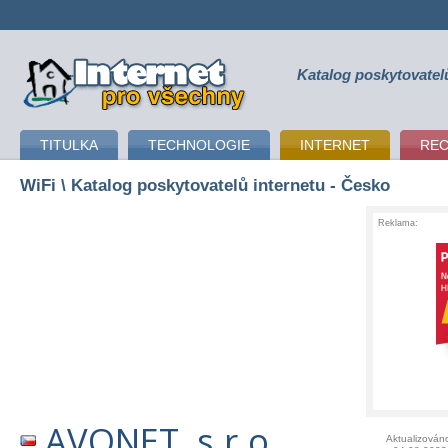
Katalog poskytovatel
připojení k internetu
TITULKA
TECHNOLOGIE
INTERNET
RE
WiFi
\ Katalog poskytovatelů internetu - Česko
Reklama:
AVONET, s.r.o.
Aktualizován