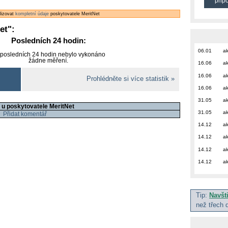
přip
alizovat
kompletní údaje
poskytovatele MeritNet
et
":
Posledních 24 hodin:
06.01
ak
 posledních 24 hodin nebylo vykonáno
žádne měření.
16.06
ak
16.06
ak
Prohlédněte si více statistik »
16.06
ak
31.05
ak
 u poskytovatele MeritNet
31.05
ak
Přidat komentář
14.12
ak
14.12
ak
14.12
ak
14.12
ak
Tip:
Navšt
než třech 