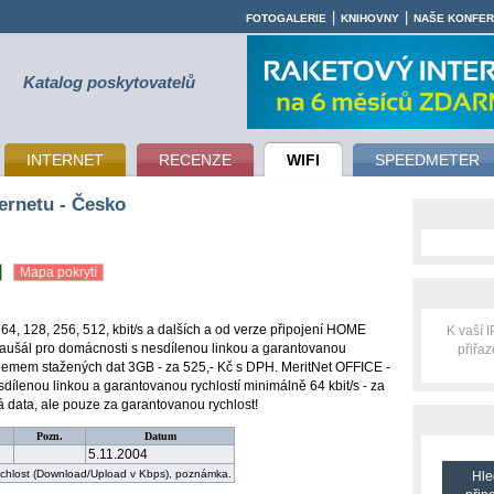
|
|
FOTOGALERIE
KNIHOVNY
NAŠE KONFE
Katalog poskytovatelů
INTERNET
RECENZE
WIFI
SPEEDMETER
ernetu - Česko
Mapa pokrytí
 64, 128, 256, 512, kbit/s a dalších a od verze připojení HOME
K vaší 
aušál pro domácnosti s nesdílenou linkou a garantovanou
přiřa
bjemem stažených dat 3GB - za 525,- Kč s DPH. MeritNet OFFICE -
sdílenou linkou a garantovanou rychlostí minimálně 64 kbit/s - za
á data, ale pouze za garantovanou rychlost!
Pozn.
Datum
5.11.2004
rychlost (Download/Upload v Kbps), poznámka.
Hle