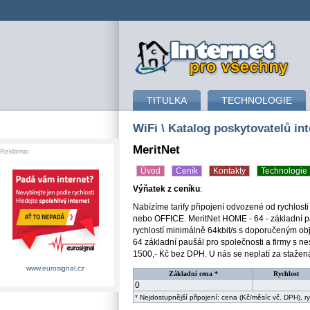
připojení k internetu
TITULKA
TECHNOLOGIE
WiFi
\ Katalog poskytovatelů int
MeritNet
Reklama:
Úvod
Ceník
Kontakty
Technologie
Výňatek z ceníku
:
Nabízíme tarify připojení odvozené od rychlosti
nebo OFFICE. MeritNet HOME - 64 - základní p
rychlostí minimálně 64kbit/s s doporučeným o
64 základní paušál pro společnosti a firmy s ne
1500,- Kč bez DPH. U nás se neplatí za stažen
www.eurosignal.cz
Základní cena *
Rychlost
0
* Nejdostupnější připojení: cena (Kč/měsíc vč. DPH), 