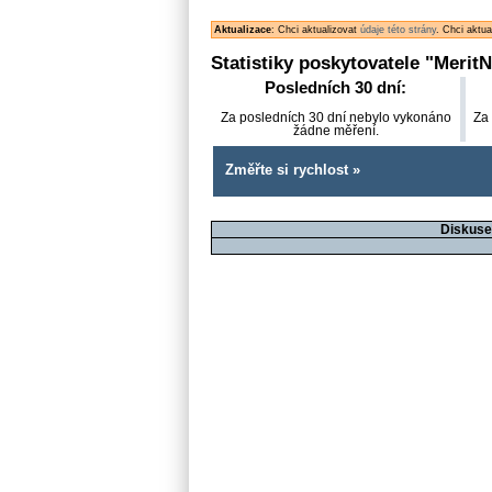
Aktualizace
: Chci aktualizovat
údaje této strány
. Chci aktu
Statistiky poskytovatele "
MeritN
Posledních 30 dní:
Za posledních 30 dní nebylo vykonáno
Za
žádne měření.
Změřte si rychlost »
Diskuse