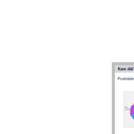
Kam dál
Prohlédn