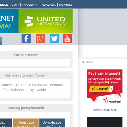
|
|
|
|
RENCE
VOIP
PROJEKTY
REKLAMA
KONTAKT
Partner sekce:
Reklama:
Váš poskytovatel připojení
IP adrese 216.73.216.53 bohužel nemáme
zeného žádného poskytovatele internetu.
Katalog poskytovatelů
www.eurosignal.cz
dat
Registrace
Aktualizace