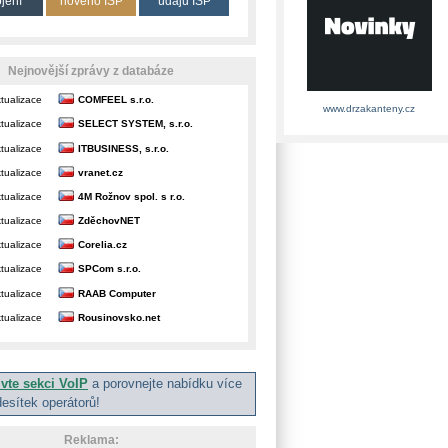
ojení
nového ISP
údajů ISP
Nejnovější zprávy z databáze
tualizace
COMFEEL s.r.o.
www.drzakanteny.cz
tualizace
SELECT SYSTEM, s.r.o.
tualizace
ITBUSINESS, s.r.o.
tualizace
vranet.cz
tualizace
4M Rožnov spol. s r.o.
tualizace
ZděchovNET
tualizace
Corelia.cz
tualizace
SPCom s.r.o.
tualizace
RAAB Computer
tualizace
Rousinovsko.net
ivte sekci VoIP
a porovnejte nabídku více
desítek operátorů!
Reklama: