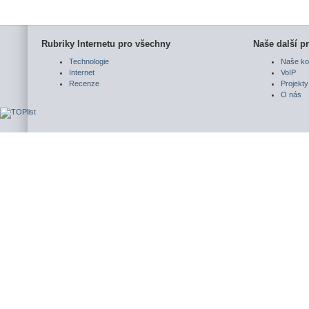
Rubriky Internetu pro všechny
Naše další pr
Technologie
Naše ko
Internet
VoIP
Recenze
Projekty
O nás