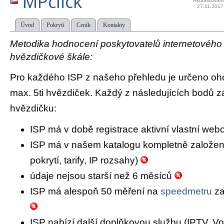
MPclick
Aktualizován
27.11.2017
Úvod
Pokrytí
Ceník
Kontakty
Metodika hodnocení poskytovatelů internetového př
hvězdičkové škále:
Pro každého ISP z našeho přehledu je určeno oh
max. 5ti hvězdiček. Každý z následujících bodů za
hvězdičku:
ISP má v době registrace aktivní vlastní we
ISP má v našem katalogu kompletně založený 
pokrytí, tarify, IP rozsahy)
údaje nejsou starší než 6 měsíců
ISP má alespoň 50 měření na
speedmetru
za
ISP nabízí další doplňkovou službu (IPTV, Vo