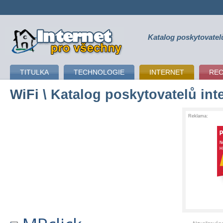
Katalog poskytovatel
připojení k internetu
TITULKA
TECHNOLOGIE
INTERNET
RE
WiFi
\ Katalog poskytovatelů int
Reklama: