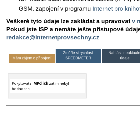
GSM, zapojení v programu
Internet pro knih
Veškeré tyto údaje lze zakládat a upravovat
v 
Pokud jste ISP a nemáte ješte přístupové údaj
redakce@internetprovsechny.cz
Změřte si rychlost:
Nahlásit neaktuáln
Mám zájem o připojení
SPEEDMETER
údaje
Pokytovatel
MPclick
zatím nebyl
hodnocen.