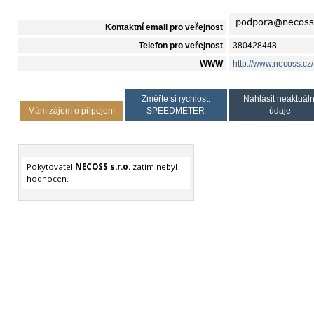
Kontaktní email pro veřejnost
Telefon pro veřejnost
380428448
WWW
http://www.necoss.cz/
Změřte si rychlost:
Nahlásit neaktuáln
Mám zájem o připojení
SPEEDMETER
údaje
Pokytovatel
NECOSS s.r.o.
zatím nebyl
hodnocen.