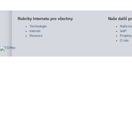
Rubriky Internetu pro všechny
Naše další pr
Technologie
Naše ko
Internet
VoIP
Recenze
Projekty
O nás