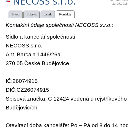
NECOSS s.r.o.
Aktualizován
21.05.2018
Úvod
Pokrytí
Ceník
Kontakty
Kontaktní údaje společnosti NECOSS s.r.o.:
Sídlo a kancelář společnosti
NECOSS s.r.o.
Ant. Barcala 1446/26a
370 05 České Budějovice
IČ:26074915
DIČ:CZ26074915
Spisová značka: C 12424 vedená u rejstříkovéh
Budějovicích
Otevírací doba kanceláře: Po – Pá od 8 do 14 ho