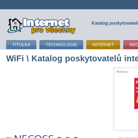
Katalog poskytovatel
připojení k internetu
TITULKA
TECHNOLOGIE
INTERNET
RE
WiFi
\ Katalog poskytovatelů int
Reklama: