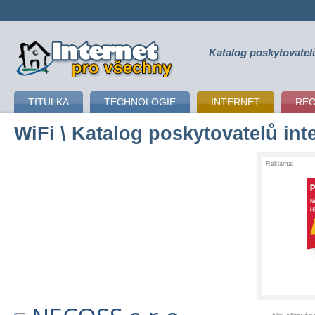
Katalog poskytovatel
připojení k internetu
TITULKA
TECHNOLOGIE
INTERNET
RE
WiFi
\ Katalog poskytovatelů int
Reklama: