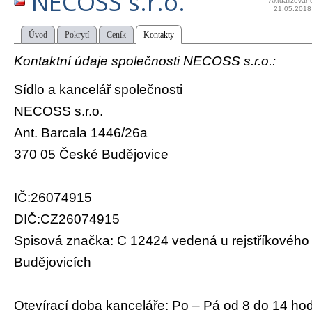
NECOSS s.r.o.
Aktualizován
21.05.2018
Úvod
Pokrytí
Ceník
Kontakty
Kontaktní údaje společnosti NECOSS s.r.o.:
Sídlo a kancelář společnosti
NECOSS s.r.o.
Ant. Barcala 1446/26a
370 05 České Budějovice
IČ:26074915
DIČ:CZ26074915
Spisová značka: C 12424 vedená u rejstříkovéh
Budějovicích
Otevírací doba kanceláře: Po – Pá od 8 do 14 ho