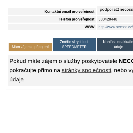
Kontaktní email pro veřejnost
Telefon pro veřejnost
380428448
WWW
http://www.necoss.cz/
Změřte si rychlost:
Nahlásit neaktuáln
Mám zájem o připojení
SPEEDMETER
údaje
Pokud máte zájem o služby poskytovatele
NECO
pokračujte přímo na
stránky společnosti
, nebo v
údaje
.