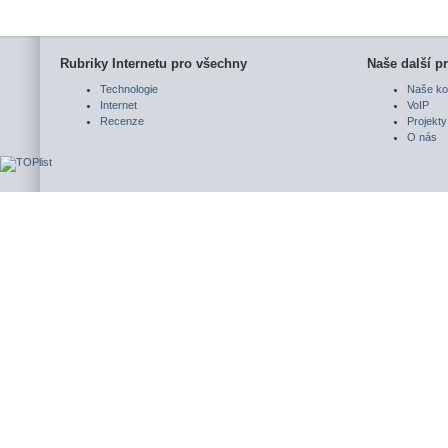
Rubriky Internetu pro všechny
Naše další pr
Technologie
Naše ko
Internet
VoIP
Recenze
Projekty
O nás