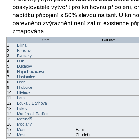
poskytovatele vytvořit pro knihovnu připojení, 
nabídku připojení s 50% slevou na tarif. U kni
barevného zvýraznění není zatím existence při
zmapována.
Obec
Část obce
1
Bílina
2
Bořislav
3
Bystřany
4
Dubí
5
Duchcov
6
Háj u Duchcova
7
Hostomice
8
Hrob
9
Hrobčice
10
Litvínov
11
Lom
12
Louka u Litvínova
13
Lukov
14
Mariánské Radčice
15
Meziboří
16
Modlany
17
Most
Hamr
18
Most
Chudeřín