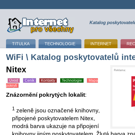
Katalog poskytovatel
připojení k internetu
TITULKA
TECHNOLOGIE
INTERNET
RE
WiFi
\ Katalog poskytovatelů int
Nitex
Reklama:
Úvod
Ceník
Kontakty
Technologie
Mapa
pokrytí
Znázornění pokrytých lokalit
:
1
zeleně jsou označené knihovny,
připojené poskytovatelem Nitex,
modrá barva ukazuje na připojení
knihovny jiným poskytovatelem. Žlutá barva z