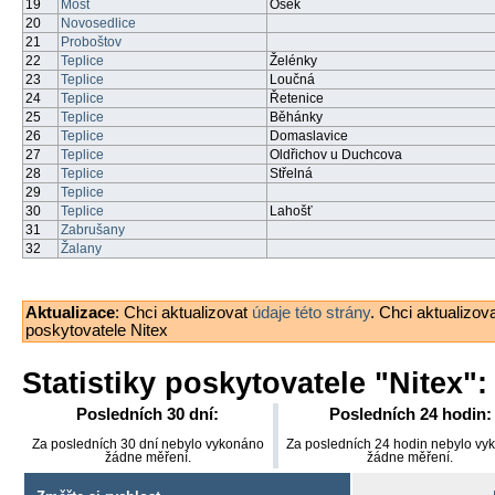
19
Most
Osek
20
Novosedlice
21
Proboštov
22
Teplice
Želénky
23
Teplice
Loučná
24
Teplice
Řetenice
25
Teplice
Běhánky
26
Teplice
Domaslavice
27
Teplice
Oldřichov u Duchcova
28
Teplice
Střelná
29
Teplice
30
Teplice
Lahošť
31
Zabrušany
32
Žalany
Aktualizace
: Chci aktualizovat
údaje této strány
. Chci aktualizov
poskytovatele Nitex
Statistiky poskytovatele "
Nitex
":
Posledních 30 dní:
Posledních 24 hodin:
Za posledních 30 dní nebylo vykonáno
Za posledních 24 hodin nebylo vy
žádne měření.
žádne měření.