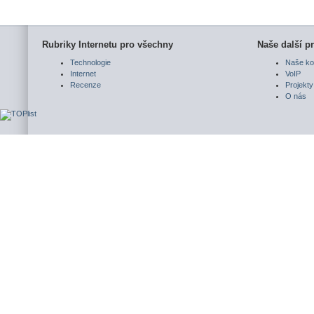
Rubriky Internetu pro všechny
Naše další pr
Technologie
Naše ko
Internet
VoIP
Recenze
Projekty
O nás