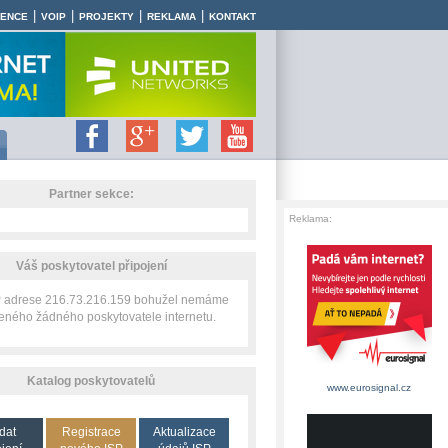
|
|
|
|
RENCE
VOIP
PROJEKTY
REKLAMA
KONTAKT
Partner sekce:
Reklama:
Váš poskytovatel připojení
IP adrese 216.73.216.159 bohužel nemáme
zeného žádného poskytovatele internetu.
Katalog poskytovatelů
www.eurosignal.cz
dat
Registrace
Aktualizace