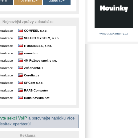
ojení
nového ISP
údajů ISP
Nejnovější zprávy z databáze
tualizace
COMFEEL s.r.o.
www.drzakanteny.cz
tualizace
SELECT SYSTEM, s.r.o.
tualizace
ITBUSINESS, s.r.o.
tualizace
vranet.cz
tualizace
4M Rožnov spol. s r.o.
tualizace
ZděchovNET
tualizace
Corelia.cz
tualizace
SPCom s.r.o.
tualizace
RAAB Computer
tualizace
Rousinovsko.net
ivte sekci VoIP
a porovnejte nabídku více
desítek operátorů!
Reklama: