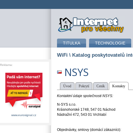
připojení k internetu
TITULKA
TECHNOLOGIE
WiFi
\ Katalog poskytovatelů int
Reklama:
NSYS
Úvod
Pokrytí
Ceník
Kontakty
Kontaktní údaje společnosti NSYS:
N-SYS s.r.o.
Krásnohorské 1748, 547 01 Náchod
Nádražní 472, 543 01 Vrchlabí
www.eurosignal.cz
Objednávky, smlovy (domácí zákazníci):