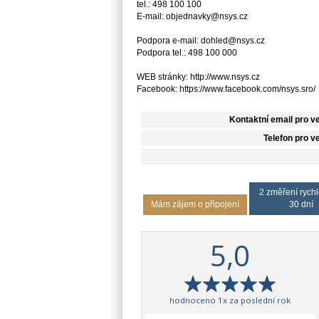
tel.: 498 100 100
E-mail: objednavky@nsys.cz
Podpora e-mail: dohled@nsys.cz
Podpora tel.: 498 100 000
WEB stránky: http://www.nsys.cz
Facebook: https://www.facebook.com/nsys.sro/
Kontaktní email pro v
Telefon pro v
2 změření rychl
Mám zájem o připojení
30 dní
5,0
hodnoceno 1x za poslední rok