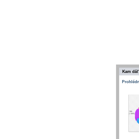
Kam dál
Prohlédn