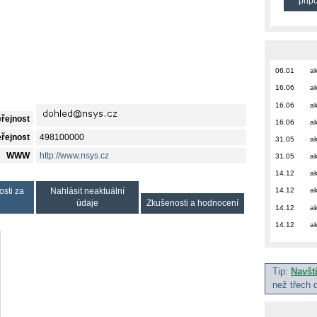
přip
06.01
ak
16.06
ak
16.06
ak
eřejnost
16.06
ak
eřejnost
498100000
31.05
ak
WWW
http://www.nsys.cz
31.05
ak
14.12
ak
14.12
ak
osti za
Nahlásit neaktuální
údaje
Zkušenosti a hodnocení
14.12
ak
14.12
ak
Tip:
Navšt
než třech 