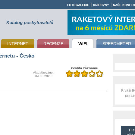
|
|
FOTOGALERIE
KNIHOVNY
NAŠE KONFE
Katalog poskytovatelů
INTERNET
RECENZE
WIFI
SPEEDMETER
ernetu - Česko
Aktualizováno:
04.08.2023
K vaší 
přiřa
Hle