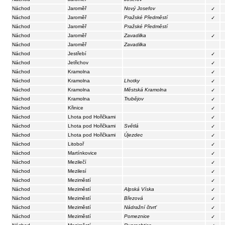
Náchod
Jaroměř
Nový Josefov
✓
Náchod
Jaroměř
Pražské Předměstí
✓
Náchod
Jaroměř
Pražské Předměstí
Náchod
Jaroměř
Zavadilka
✓
Náchod
Jaroměř
Zavadilka
Náchod
Jestřebí
✓
Náchod
Jetřichov
✓
Náchod
Kramolna
✓
Náchod
Kramolna
Lhotky
✓
Náchod
Kramolna
Městská Kramolna
✓
Náchod
Kramolna
Trubějov
✓
Náchod
Křinice
✓
Náchod
Lhota pod Hořičkami
✓
Náchod
Lhota pod Hořičkami
Světlá
✓
Náchod
Lhota pod Hořičkami
Újezdec
✓
Náchod
Litoboř
✓
Náchod
Martínkovice
✓
Náchod
Mezilečí
✓
Náchod
Mezilesí
✓
Náchod
Meziměstí
✓
Náchod
Meziměstí
Alpská Víska
✓
Náchod
Meziměstí
Březová
✓
Náchod
Meziměstí
Nádražní čtvrť
✓
Náchod
Meziměstí
Pomeznice
✓