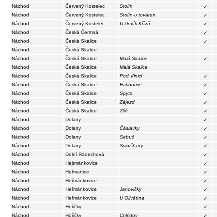
Náchod
Červený Kostelec
Stolín
✓
Náchod
Červený Kostelec
Stolín-u továren
✓
Náchod
Červený Kostelec
U Devíti Křížů
✓
Náchod
Česká Čermná
✓
Náchod
Česká Skalice
✓
Náchod
Česká Skalice
Náchod
Česká Skalice
Malá Skalice
✓
Náchod
Česká Skalice
Malá Skalice
Náchod
Česká Skalice
Pod Vinicí
✓
Náchod
Česká Skalice
Ratibořice
✓
Náchod
Česká Skalice
Spyta
✓
Náchod
Česká Skalice
Zájezd
✓
Náchod
Česká Skalice
Zlíč
✓
Náchod
Dolany
✓
Náchod
Dolany
Čáslavky
✓
Náchod
Dolany
Sebuč
✓
Náchod
Dolany
Svinišťany
✓
Náchod
Dolní Radechová
✓
Náchod
Hejtmánkovice
✓
Náchod
Heřmanice
✓
Náchod
Heřmánkovice
✓
Náchod
Heřmánkovice
Janovičky
✓
Náchod
Heřmánkovice
U Olivětína
✓
Náchod
Hořičky
✓
Náchod
Hořičky
Chlístov
✓