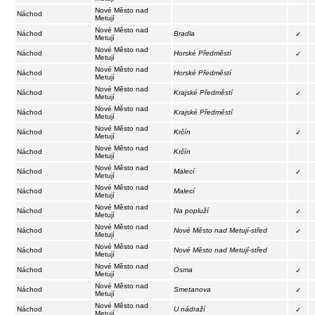
Nové Město nad
Náchod
Metují
Nové Město nad
Náchod
Bradla
✓
Metují
Nové Město nad
Náchod
Horské Předměstí
✓
Metují
Nové Město nad
Náchod
Horské Předměstí
Metují
Nové Město nad
Náchod
Krajské Předměstí
✓
Metují
Nové Město nad
Náchod
Krajské Předměstí
Metují
Nové Město nad
Náchod
Krčín
✓
Metují
Nové Město nad
Náchod
Krčín
Metují
Nové Město nad
Náchod
Malecí
✓
Metují
Nové Město nad
Náchod
Malecí
Metují
Nové Město nad
Náchod
Na popluží
✓
Metují
Nové Město nad
Náchod
Nové Město nad Metují-střed
✓
Metují
Nové Město nad
Náchod
Nové Město nad Metují-střed
Metují
Nové Město nad
Náchod
Osma
✓
Metují
Nové Město nad
Náchod
Smetanova
✓
Metují
Nové Město nad
Náchod
U nádraží
✓
Metují