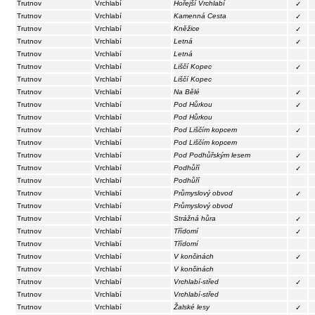
Trutnov
Vrchlabí
Hořejší Vrchlabí
✓
Trutnov
Vrchlabí
Kamenná Cesta
✓
Trutnov
Vrchlabí
Kněžice
✓
Trutnov
Vrchlabí
Letná
✓
Trutnov
Vrchlabí
Letná
Trutnov
Vrchlabí
Liščí Kopec
✓
Trutnov
Vrchlabí
Liščí Kopec
Trutnov
Vrchlabí
Na Bělé
✓
Trutnov
Vrchlabí
Pod Hůrkou
✓
Trutnov
Vrchlabí
Pod Hůrkou
Trutnov
Vrchlabí
Pod Liščím kopcem
✓
Trutnov
Vrchlabí
Pod Liščím kopcem
Trutnov
Vrchlabí
Pod Podhůřským lesem
✓
Trutnov
Vrchlabí
Podhůří
✓
Trutnov
Vrchlabí
Podhůří
Trutnov
Vrchlabí
Průmyslový obvod
✓
Trutnov
Vrchlabí
Průmyslový obvod
Trutnov
Vrchlabí
Strážná hůra
✓
Trutnov
Vrchlabí
Třídomí
✓
Trutnov
Vrchlabí
Třídomí
Trutnov
Vrchlabí
V končinách
✓
Trutnov
Vrchlabí
V končinách
Trutnov
Vrchlabí
Vrchlabí-střed
✓
Trutnov
Vrchlabí
Vrchlabí-střed
Trutnov
Vrchlabí
Žalské lesy
✓