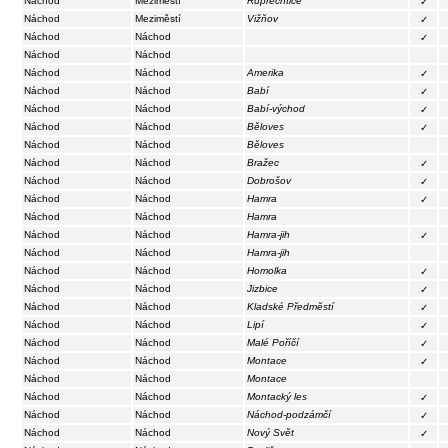
Náchod
Meziměstí
Ruprechtice
✓
Náchod
Meziměstí
Vižňov
✓
Náchod
Náchod
✓
Náchod
Náchod
Náchod
Náchod
Amerika
✓
Náchod
Náchod
Babí
✓
Náchod
Náchod
Babí-východ
✓
Náchod
Náchod
Běloves
✓
Náchod
Náchod
Běloves
Náchod
Náchod
Bražec
✓
Náchod
Náchod
Dobrošov
✓
Náchod
Náchod
Hamra
✓
Náchod
Náchod
Hamra
Náchod
Náchod
Hamra-jih
✓
Náchod
Náchod
Hamra-jih
Náchod
Náchod
Homolka
✓
Náchod
Náchod
Jizbice
✓
Náchod
Náchod
Kladské Předměstí
✓
Náchod
Náchod
Lipí
✓
Náchod
Náchod
Malé Poříčí
✓
Náchod
Náchod
Montace
✓
Náchod
Náchod
Montace
Náchod
Náchod
Montacký les
✓
Náchod
Náchod
Náchod-podzámčí
✓
Náchod
Náchod
Nový Svět
✓