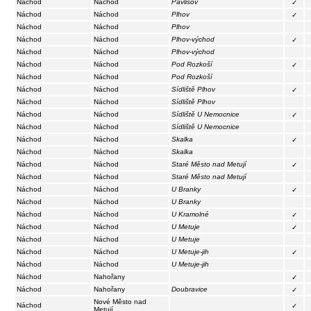
Náchod
Náchod
Pavlišov
✓
Náchod
Náchod
Plhov
✓
Náchod
Náchod
Plhov
Náchod
Náchod
Plhov-východ
✓
Náchod
Náchod
Plhov-východ
Náchod
Náchod
Pod Rozkoší
✓
Náchod
Náchod
Pod Rozkoší
Náchod
Náchod
Sídliště Plhov
✓
Náchod
Náchod
Sídliště Plhov
Náchod
Náchod
Sídliště U Nemocnice
✓
Náchod
Náchod
Sídliště U Nemocnice
Náchod
Náchod
Skalka
✓
Náchod
Náchod
Skalka
Náchod
Náchod
Staré Město nad Metují
✓
Náchod
Náchod
Staré Město nad Metují
Náchod
Náchod
U Branky
✓
Náchod
Náchod
U Branky
Náchod
Náchod
U Kramolné
✓
Náchod
Náchod
U Metuje
✓
Náchod
Náchod
U Metuje
Náchod
Náchod
U Metuje-jih
✓
Náchod
Náchod
U Metuje-jih
Náchod
Nahořany
✓
Náchod
Nahořany
Doubravice
✓
Nové Město nad
Náchod
✓
Metují