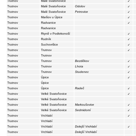
Trutnov
Malé Svatoňovice
✓
Trutnov
Malé Svatoňovice
Odolov
✓
Trutnov
Malé Svatoňovice
Petrovice
✓
Trutnov
Maršov u Úpice
✓
Trutnov
Radvanice
✓
Trutnov
Radvanice
Trutnov
Rtyně v Podkrkonoší
✓
Trutnov
Rudník
✓
Trutnov
Suchovršice
✓
Trutnov
Trutnov
✓
Trutnov
Trutnov
Trutnov
Trutnov
Bezděkov
✓
Trutnov
Trutnov
Lhota
✓
Trutnov
Trutnov
Studenec
✓
Trutnov
Úpice
✓
Trutnov
Úpice
Trutnov
Úpice
Radeč
✓
Trutnov
Velké Svatoňovice
✓
Trutnov
Velké Svatoňovice
Trutnov
Velké Svatoňovice
Markoušovice
✓
Trutnov
Velké Svatoňovice
Sedmidomí
✓
Trutnov
Vrchlabí
✓
Trutnov
Vrchlabí
Trutnov
Vrchlabí
Dolejší Vrchlabí
✓
Trutnov
Vrchlabí
Dolejší Vrchlabí