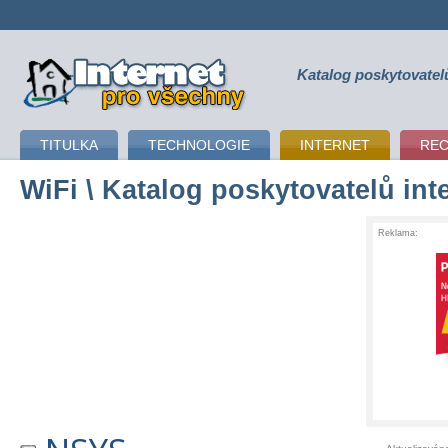
Katalog poskytovatel
připojení k internetu
TITULKA
TECHNOLOGIE
INTERNET
RE
WiFi
\ Katalog poskytovatelů int
Reklama: