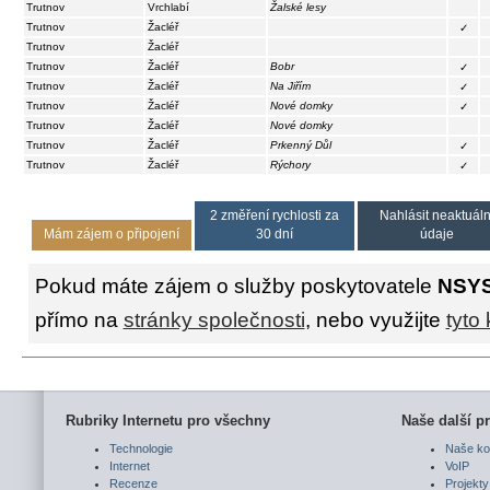
Trutnov
Vrchlabí
Žalské lesy
Trutnov
Žacléř
✓
Trutnov
Žacléř
Trutnov
Žacléř
Bobr
✓
Trutnov
Žacléř
Na Jiřím
✓
Trutnov
Žacléř
Nové domky
✓
Trutnov
Žacléř
Nové domky
Trutnov
Žacléř
Prkenný Důl
✓
Trutnov
Žacléř
Rýchory
✓
2 změření rychlosti za
Nahlásit neaktuáln
Mám zájem o připojení
30 dní
údaje
Pokud máte zájem o služby poskytovatele
NSY
přímo na
stránky společnosti
, nebo využijte
tyto
Rubriky Internetu pro všechny
Naše další pr
Technologie
Naše ko
Internet
VoIP
Recenze
Projekty