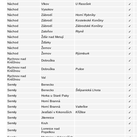
Náchod
Vlkov
U Rasošek
✓
Náchod
Vysokov
✓
Náchod
Zábrodí
Horní Rybníky
✓
Náchod
Zábrodí
Kostelecké Končiny
✓
Náchod
Zábrodí
Zábrodské Končiny
✓
Náchod
Zaloňov
Rtyně
✓
Náchod
Žďár nad Metují
✓
Náchod
Žďárky
✓
Náchod
Žernov
✓
Náchod
Žernov
Rýzmburk
✓
Rychnov nad
Dobruška
✓
Kněžnou
Rychnov nad
Dobruška
Pulice
✓
Kněžnou
Rychnov nad
Val
✓
Kněžnou
Semily
Benecko
✓
Semily
Benecko
Štěpanická Lhota
✓
Semily
Horka u Staré Paky
✓
Semily
Horní Branná
✓
Semily
Horní Branná
Valteřice
✓
Semily
Jestřabí v Krkonoších
Křížlice
✓
Semily
Jilemnice
✓
Semily
Kruh
✓
Lomnice nad
Semily
✓
Popelkou