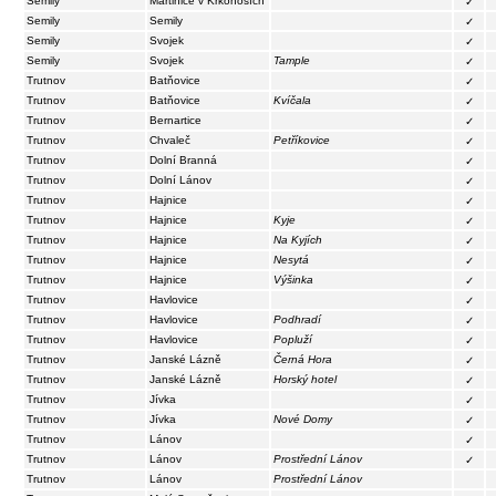
Semily
Martinice v Krkonoších
✓
Semily
Semily
✓
Semily
Svojek
✓
Semily
Svojek
Tample
✓
Trutnov
Batňovice
✓
Trutnov
Batňovice
Kvíčala
✓
Trutnov
Bernartice
✓
Trutnov
Chvaleč
Petříkovice
✓
Trutnov
Dolní Branná
✓
Trutnov
Dolní Lánov
✓
Trutnov
Hajnice
✓
Trutnov
Hajnice
Kyje
✓
Trutnov
Hajnice
Na Kyjích
✓
Trutnov
Hajnice
Nesytá
✓
Trutnov
Hajnice
Výšinka
✓
Trutnov
Havlovice
✓
Trutnov
Havlovice
Podhradí
✓
Trutnov
Havlovice
Popluží
✓
Trutnov
Janské Lázně
Černá Hora
✓
Trutnov
Janské Lázně
Horský hotel
✓
Trutnov
Jívka
✓
Trutnov
Jívka
Nové Domy
✓
Trutnov
Lánov
✓
Trutnov
Lánov
Prostřední Lánov
✓
Trutnov
Lánov
Prostřední Lánov