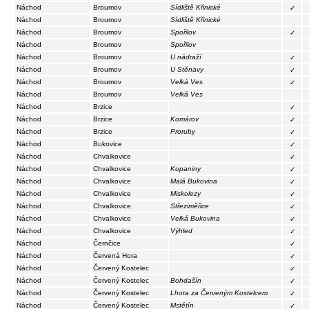
Náchod
Broumov
Sídliště Křinické
✓
Náchod
Broumov
Sídliště Křinické
Náchod
Broumov
Spořilov
✓
Náchod
Broumov
Spořilov
Náchod
Broumov
U nádraží
✓
Náchod
Broumov
U Stěnavy
✓
Náchod
Broumov
Velká Ves
✓
Náchod
Broumov
Velká Ves
Náchod
Brzice
✓
Náchod
Brzice
Komárov
✓
Náchod
Brzice
Proruby
✓
Náchod
Bukovice
✓
Náchod
Chvalkovice
✓
Náchod
Chvalkovice
Kopaniny
✓
Náchod
Chvalkovice
Malá Bukovina
✓
Náchod
Chvalkovice
Miskolezy
✓
Náchod
Chvalkovice
Střeziměřice
✓
Náchod
Chvalkovice
Velká Bukovina
✓
Náchod
Chvalkovice
Výhled
✓
Náchod
Černčice
✓
Náchod
Červená Hora
✓
Náchod
Červený Kostelec
✓
Náchod
Červený Kostelec
Bohdašín
✓
Náchod
Červený Kostelec
Lhota za Červeným Kostelcem
✓
Náchod
Červený Kostelec
Mstětín
✓