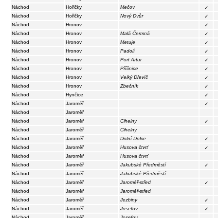
Náchod
Hořičky
Mečov
✓
Náchod
Hořičky
Nový Dvůr
✓
Náchod
Hronov
✓
Náchod
Hronov
Malá Čermná
✓
Náchod
Hronov
Metuje
✓
Náchod
Hronov
Padolí
✓
Náchod
Hronov
Port Artur
✓
Náchod
Hronov
Příčnice
✓
Náchod
Hronov
Velký Dřevíč
✓
Náchod
Hronov
Zbečník
✓
Náchod
Hynčice
✓
Náchod
Jaroměř
✓
Náchod
Jaroměř
Náchod
Jaroměř
Cihelny
✓
Náchod
Jaroměř
Cihelny
Náchod
Jaroměř
Dolní Dolce
✓
Náchod
Jaroměř
Husova čtvrť
✓
Náchod
Jaroměř
Husova čtvrť
Náchod
Jaroměř
Jakubské Předměstí
✓
Náchod
Jaroměř
Jakubské Předměstí
Náchod
Jaroměř
Jaroměř-střed
✓
Náchod
Jaroměř
Jaroměř-střed
Náchod
Jaroměř
Jezbiny
✓
Náchod
Jaroměř
Josefov
✓
Náchod
Jaroměř
Josefov