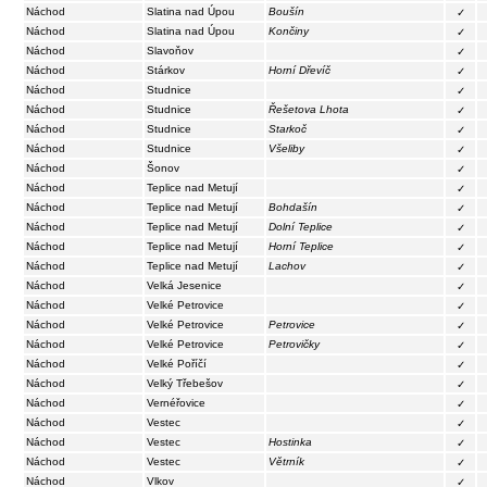
Náchod
Slatina nad Úpou
Boušín
✓
Náchod
Slatina nad Úpou
Končiny
✓
Náchod
Slavoňov
✓
Náchod
Stárkov
Horní Dřevíč
✓
Náchod
Studnice
✓
Náchod
Studnice
Řešetova Lhota
✓
Náchod
Studnice
Starkoč
✓
Náchod
Studnice
Všeliby
✓
Náchod
Šonov
✓
Náchod
Teplice nad Metují
✓
Náchod
Teplice nad Metují
Bohdašín
✓
Náchod
Teplice nad Metují
Dolní Teplice
✓
Náchod
Teplice nad Metují
Horní Teplice
✓
Náchod
Teplice nad Metují
Lachov
✓
Náchod
Velká Jesenice
✓
Náchod
Velké Petrovice
✓
Náchod
Velké Petrovice
Petrovice
✓
Náchod
Velké Petrovice
Petrovičky
✓
Náchod
Velké Poříčí
✓
Náchod
Velký Třebešov
✓
Náchod
Vernéřovice
✓
Náchod
Vestec
✓
Náchod
Vestec
Hostinka
✓
Náchod
Vestec
Větrník
✓
Náchod
Vlkov
✓