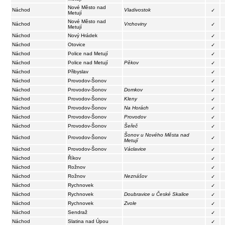
Nové Město nad
Náchod
Vladivostok
✓
Metují
Nové Město nad
Náchod
Vrchoviny
✓
Metují
Náchod
Nový Hrádek
✓
Náchod
Otovice
✓
Náchod
Police nad Metují
✓
Náchod
Police nad Metují
Pěkov
✓
Náchod
Přibyslav
✓
Náchod
Provodov-Šonov
✓
Náchod
Provodov-Šonov
Domkov
✓
Náchod
Provodov-Šonov
Kleny
✓
Náchod
Provodov-Šonov
Na Horách
✓
Náchod
Provodov-Šonov
Provodov
✓
Náchod
Provodov-Šonov
Šeřeč
✓
Šonov u Nového Města nad
Náchod
Provodov-Šonov
✓
Metují
Náchod
Provodov-Šonov
Václavice
✓
Náchod
Říkov
✓
Náchod
Rožnov
✓
Náchod
Rožnov
Neznášov
✓
Náchod
Rychnovek
✓
Náchod
Rychnovek
Doubravice u České Skalice
✓
Náchod
Rychnovek
Zvole
✓
Náchod
Sendraž
✓
Náchod
Slatina nad Úpou
✓