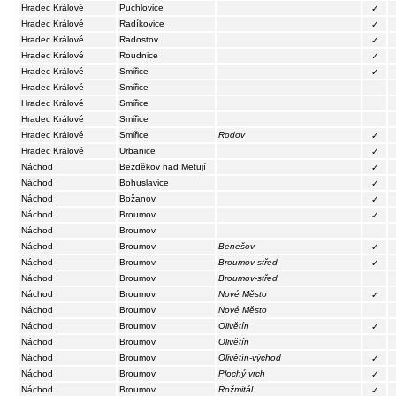
Hradec Králové
Puchlovice
✓
Hradec Králové
Radíkovice
✓
Hradec Králové
Radostov
✓
Hradec Králové
Roudnice
✓
Hradec Králové
Smiřice
✓
Hradec Králové
Smiřice
Hradec Králové
Smiřice
Hradec Králové
Smiřice
Hradec Králové
Smiřice
Rodov
✓
Hradec Králové
Urbanice
✓
Náchod
Bezděkov nad Metují
✓
Náchod
Bohuslavice
✓
Náchod
Božanov
✓
Náchod
Broumov
✓
Náchod
Broumov
Náchod
Broumov
Benešov
✓
Náchod
Broumov
Broumov-střed
✓
Náchod
Broumov
Broumov-střed
Náchod
Broumov
Nové Město
✓
Náchod
Broumov
Nové Město
Náchod
Broumov
Olivětín
✓
Náchod
Broumov
Olivětín
Náchod
Broumov
Olivětín-východ
✓
Náchod
Broumov
Plochý vrch
✓
Náchod
Broumov
Rožmitál
✓