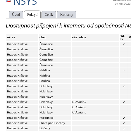
NSYS
Aktualizován
04.08.2023
Úvod
Pokrytí
Ceník
Kontakty
Dostupnost připojení k internetu od společnosti 
Wi-
okres
obec
část obce
W
Fi
Hradec Králové
Černožice
✓
Hradec Králové
Černožice
Hradec Králové
Černožice
Hradec Králové
Černožice
Hradec Králové
Černožice
Hradec Králové
Habřina
✓
Hradec Králové
Habřina
Hradec Králové
Habřina
Hradec Králové
Holohlavy
✓
Hradec Králové
Holohlavy
Hradec Králové
Holohlavy
Hradec Králové
Holohlavy
U Jordánu
✓
Hradec Králové
Holohlavy
U Jordánu
Hradec Králové
Holohlavy
U Jordánu
Hradec Králové
Hvozdnice
✓
Hradec Králové
Lhota pod Libčany
✓
Hradec Králové
Libčany
✓