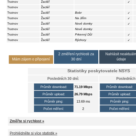
Trutnov
Žacléř
✓
Trutnov
Žacléř
Trutnov
Žacléř
Bobr
✓
Trutnov
Žacléř
Na Jiřím
✓
Trutnov
Žacléř
Nové domky
✓
Trutnov
Žacléř
Nové domky
Trutnov
Žacléř
Prkenný Důl
✓
Trutnov
Žacléř
Rýchory
✓
2 změření rychlosti za
Nahlásit neaktuáln
Mám zájem o připojení
30 dní
údaje
Statistiky poskytovatele
NSYS
Posledních 30 dní:
Posledních 
Průměr download:
71.19 Mbps
Průměr download:
Průměr upload:
26.79 Mbps
Průměr upload:
Průměr ping:
13.69 ms
Průměr ping:
Počet měření:
2
Počet měření:
Změřte si rychlost »
Prohlédněte si více statistik »