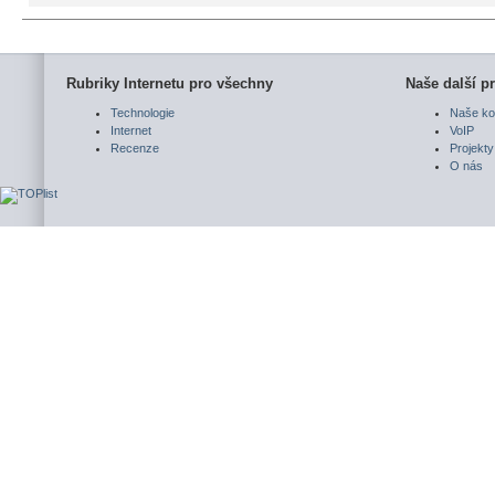
Rubriky Internetu pro všechny
Naše další pr
Technologie
Naše ko
Internet
VoIP
Recenze
Projekty
O nás