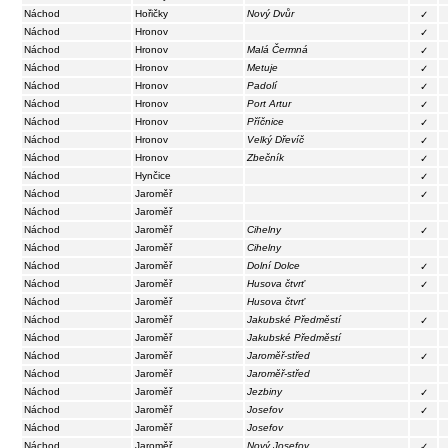
Náchod
Hořičky
Nový Dvůr
✓
Náchod
Hronov
✓
Náchod
Hronov
Malá Čermná
✓
Náchod
Hronov
Metuje
✓
Náchod
Hronov
Padolí
✓
Náchod
Hronov
Port Artur
✓
Náchod
Hronov
Příčnice
✓
Náchod
Hronov
Velký Dřevíč
✓
Náchod
Hronov
Zbečník
✓
Náchod
Hynčice
✓
Náchod
Jaroměř
✓
Náchod
Jaroměř
Náchod
Jaroměř
Cihelny
✓
Náchod
Jaroměř
Cihelny
Náchod
Jaroměř
Dolní Dolce
✓
Náchod
Jaroměř
Husova čtvrť
✓
Náchod
Jaroměř
Husova čtvrť
Náchod
Jaroměř
Jakubské Předměstí
✓
Náchod
Jaroměř
Jakubské Předměstí
Náchod
Jaroměř
Jaroměř-střed
✓
Náchod
Jaroměř
Jaroměř-střed
Náchod
Jaroměř
Jezbiny
✓
Náchod
Jaroměř
Josefov
✓
Náchod
Jaroměř
Josefov
Náchod
Jaroměř
Nový Josefov
✓