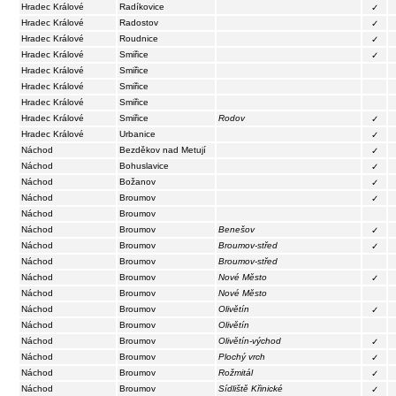
Hradec Králové
Radíkovice
✓
Hradec Králové
Radostov
✓
Hradec Králové
Roudnice
✓
Hradec Králové
Smiřice
✓
Hradec Králové
Smiřice
Hradec Králové
Smiřice
Hradec Králové
Smiřice
Hradec Králové
Smiřice
Rodov
✓
Hradec Králové
Urbanice
✓
Náchod
Bezděkov nad Metují
✓
Náchod
Bohuslavice
✓
Náchod
Božanov
✓
Náchod
Broumov
✓
Náchod
Broumov
Náchod
Broumov
Benešov
✓
Náchod
Broumov
Broumov-střed
✓
Náchod
Broumov
Broumov-střed
Náchod
Broumov
Nové Město
✓
Náchod
Broumov
Nové Město
Náchod
Broumov
Olivětín
✓
Náchod
Broumov
Olivětín
Náchod
Broumov
Olivětín-východ
✓
Náchod
Broumov
Plochý vrch
✓
Náchod
Broumov
Rožmitál
✓
Náchod
Broumov
Sídliště Křinické
✓