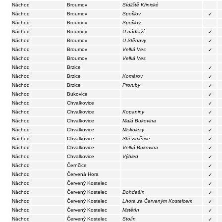
Náchod
Broumov
Sídliště Křinické
Náchod
Broumov
Spořilov
✓
Náchod
Broumov
Spořilov
Náchod
Broumov
U nádraží
✓
Náchod
Broumov
U Stěnavy
✓
Náchod
Broumov
Velká Ves
✓
Náchod
Broumov
Velká Ves
Náchod
Brzice
✓
Náchod
Brzice
Komárov
✓
Náchod
Brzice
Proruby
✓
Náchod
Bukovice
✓
Náchod
Chvalkovice
✓
Náchod
Chvalkovice
Kopaniny
✓
Náchod
Chvalkovice
Malá Bukovina
✓
Náchod
Chvalkovice
Miskolezy
✓
Náchod
Chvalkovice
Střeziměřice
✓
Náchod
Chvalkovice
Velká Bukovina
✓
Náchod
Chvalkovice
Výhled
✓
Náchod
Černčice
✓
Náchod
Červená Hora
✓
Náchod
Červený Kostelec
✓
Náchod
Červený Kostelec
Bohdašín
✓
Náchod
Červený Kostelec
Lhota za Červeným Kostelcem
✓
Náchod
Červený Kostelec
Mstětín
✓
Náchod
Červený Kostelec
Stolín
✓