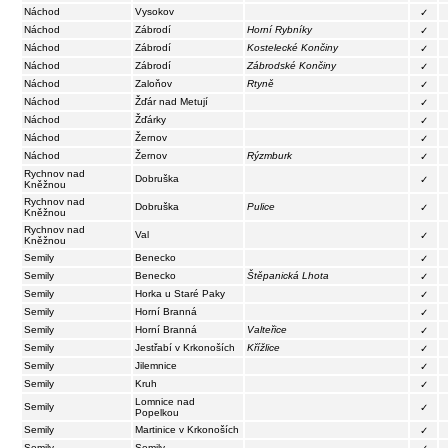
Náchod
Vysokov
✓
Náchod
Zábrodí
Horní Rybníky
✓
Náchod
Zábrodí
Kostelecké Končiny
✓
Náchod
Zábrodí
Zábrodské Končiny
✓
Náchod
Zaloňov
Rtyně
✓
Náchod
Žďár nad Metují
✓
Náchod
Žďárky
✓
Náchod
Žernov
✓
Náchod
Žernov
Rýzmburk
✓
Rychnov nad
Dobruška
✓
Kněžnou
Rychnov nad
Dobruška
Pulice
✓
Kněžnou
Rychnov nad
Val
✓
Kněžnou
Semily
Benecko
✓
Semily
Benecko
Štěpanická Lhota
✓
Semily
Horka u Staré Paky
✓
Semily
Horní Branná
✓
Semily
Horní Branná
Valteřice
✓
Semily
Jestřabí v Krkonoších
Křížlice
✓
Semily
Jilemnice
✓
Semily
Kruh
✓
Lomnice nad
Semily
✓
Popelkou
Semily
Martinice v Krkonoších
✓
Semily
Semily