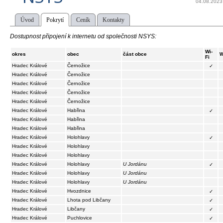
04.08.2023
Úvod
Pokrytí
Ceník
Kontakty
Dostupnost připojení k internetu od společnosti NSYS:
Wi-
okres
obec
část obce
W
Fi
Hradec Králové
Černožice
✓
Hradec Králové
Černožice
Hradec Králové
Černožice
Hradec Králové
Černožice
Hradec Králové
Černožice
Hradec Králové
Habřina
✓
Hradec Králové
Habřina
Hradec Králové
Habřina
Hradec Králové
Holohlavy
✓
Hradec Králové
Holohlavy
Hradec Králové
Holohlavy
Hradec Králové
Holohlavy
U Jordánu
✓
Hradec Králové
Holohlavy
U Jordánu
Hradec Králové
Holohlavy
U Jordánu
Hradec Králové
Hvozdnice
✓
Hradec Králové
Lhota pod Libčany
✓
Hradec Králové
Libčany
✓
Hradec Králové
Puchlovice
✓