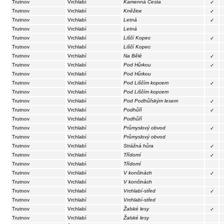
Trutnov
Vrchlabí
Kamenná Cesta
✓
Trutnov
Vrchlabí
Kněžice
✓
Trutnov
Vrchlabí
Letná
✓
Trutnov
Vrchlabí
Letná
Trutnov
Vrchlabí
Liščí Kopec
✓
Trutnov
Vrchlabí
Liščí Kopec
Trutnov
Vrchlabí
Na Bělé
✓
Trutnov
Vrchlabí
Pod Hůrkou
✓
Trutnov
Vrchlabí
Pod Hůrkou
Trutnov
Vrchlabí
Pod Liščím kopcem
✓
Trutnov
Vrchlabí
Pod Liščím kopcem
Trutnov
Vrchlabí
Pod Podhůřským lesem
✓
Trutnov
Vrchlabí
Podhůří
✓
Trutnov
Vrchlabí
Podhůří
Trutnov
Vrchlabí
Průmyslový obvod
✓
Trutnov
Vrchlabí
Průmyslový obvod
Trutnov
Vrchlabí
Strážná hůra
✓
Trutnov
Vrchlabí
Třídomí
✓
Trutnov
Vrchlabí
Třídomí
Trutnov
Vrchlabí
V končinách
✓
Trutnov
Vrchlabí
V končinách
Trutnov
Vrchlabí
Vrchlabí-střed
✓
Trutnov
Vrchlabí
Vrchlabí-střed
Trutnov
Vrchlabí
Žalské lesy
✓
Trutnov
Vrchlabí
Žalské lesy