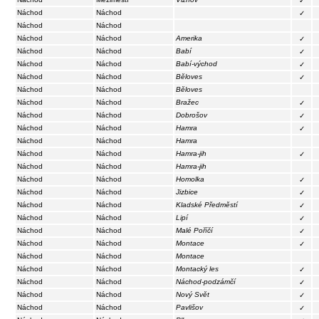
✓
Náchod
Náchod
✓
Náchod
Náchod
Náchod
Náchod
Amerika
✓
Náchod
Náchod
Babí
✓
Náchod
Náchod
Babí-východ
✓
Náchod
Náchod
Běloves
✓
Náchod
Náchod
Běloves
Náchod
Náchod
Bražec
✓
Náchod
Náchod
Dobrošov
✓
Náchod
Náchod
Hamra
✓
Náchod
Náchod
Hamra
Náchod
Náchod
Hamra-jih
✓
Náchod
Náchod
Hamra-jih
Náchod
Náchod
Homolka
✓
Náchod
Náchod
Jizbice
✓
Náchod
Náchod
Kladské Předměstí
✓
Náchod
Náchod
Lipí
✓
Náchod
Náchod
Malé Poříčí
✓
Náchod
Náchod
Montace
✓
Náchod
Náchod
Montace
Náchod
Náchod
Montacký les
✓
Náchod
Náchod
Náchod-podzámčí
✓
Náchod
Náchod
Nový Svět
✓
Náchod
Náchod
Pavlišov
✓