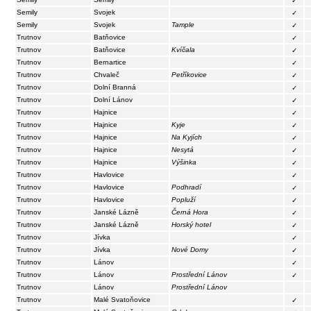
✓
Semily
Svojek
✓
Semily
Svojek
Tample
✓
Trutnov
Batňovice
✓
Trutnov
Batňovice
Kvíčala
✓
Trutnov
Bernartice
✓
Trutnov
Chvaleč
Petříkovice
✓
Trutnov
Dolní Branná
✓
Trutnov
Dolní Lánov
✓
Trutnov
Hajnice
✓
Trutnov
Hajnice
Kyje
✓
Trutnov
Hajnice
Na Kyjích
✓
Trutnov
Hajnice
Nesytá
✓
Trutnov
Hajnice
Výšinka
✓
Trutnov
Havlovice
✓
Trutnov
Havlovice
Podhradí
✓
Trutnov
Havlovice
Popluží
✓
Trutnov
Janské Lázně
Černá Hora
✓
Trutnov
Janské Lázně
Horský hotel
✓
Trutnov
Jívka
✓
Trutnov
Jívka
Nové Domy
✓
Trutnov
Lánov
✓
Trutnov
Lánov
Prostřední Lánov
✓
Trutnov
Lánov
Prostřední Lánov
Trutnov
Malé Svatoňovice
✓