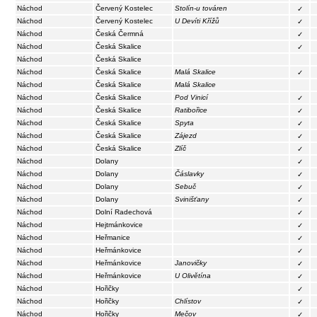
Náchod
Červený Kostelec
Stolín-u továren
✓
Náchod
Červený Kostelec
U Devíti Křížů
✓
Náchod
Česká Čermná
✓
Náchod
Česká Skalice
✓
Náchod
Česká Skalice
Náchod
Česká Skalice
Malá Skalice
✓
Náchod
Česká Skalice
Malá Skalice
Náchod
Česká Skalice
Pod Vinicí
✓
Náchod
Česká Skalice
Ratibořice
✓
Náchod
Česká Skalice
Spyta
✓
Náchod
Česká Skalice
Zájezd
✓
Náchod
Česká Skalice
Zlíč
✓
Náchod
Dolany
✓
Náchod
Dolany
Čáslavky
✓
Náchod
Dolany
Sebuč
✓
Náchod
Dolany
Svinišťany
✓
Náchod
Dolní Radechová
✓
Náchod
Hejtmánkovice
✓
Náchod
Heřmanice
✓
Náchod
Heřmánkovice
✓
Náchod
Heřmánkovice
Janovičky
✓
Náchod
Heřmánkovice
U Olivětína
✓
Náchod
Hořičky
✓
Náchod
Hořičky
Chlístov
✓
Náchod
Hořičky
Mečov
✓