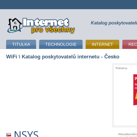
Katalog poskytovatel
připojení k internetu
TITULKA
TECHNOLOGIE
INTERNET
RE
WiFi
\ Katalog poskytovatelů internetu - Česko
Reklama:
NSYS
Aktualizován