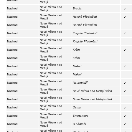
Náchod
Metují
Nové Město nad
Náchod
Bradla
✓
Metují
Nové Město nad
Náchod
Horské Předměstí
✓
Metují
Nové Město nad
Náchod
Horské Předměstí
Metují
Nové Město nad
Náchod
Krajské Předměstí
✓
Metují
Nové Město nad
Náchod
Krajské Předměstí
Metují
Nové Město nad
Náchod
Krčín
✓
Metují
Nové Město nad
Náchod
Krčín
Metují
Nové Město nad
Náchod
Malecí
✓
Metují
Nové Město nad
Náchod
Malecí
Metují
Nové Město nad
Náchod
Na popluží
✓
Metují
Nové Město nad
Náchod
Nové Město nad Metují-střed
✓
Metují
Nové Město nad
Náchod
Nové Město nad Metují-střed
Metují
Nové Město nad
Náchod
Osma
✓
Metují
Nové Město nad
Náchod
Smetanova
✓
Metují
Nové Město nad
Náchod
U nádraží
✓
Metují
Nové Město nad