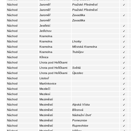
Náchod
Jaroměř
Pražské Předměstí
✓
Náchod
Jaroměř
Pražské Předměstí
Náchod
Jaroměř
Zavadilka
✓
Náchod
Jaroměř
Zavadilka
Náchod
Jestřebí
✓
Náchod
Jetřichov
✓
Náchod
Kramolna
✓
Náchod
Kramolna
Lhotky
✓
Náchod
Kramolna
Městská Kramolna
✓
Náchod
Kramolna
Trubějov
✓
Náchod
Křinice
✓
Náchod
Lhota pod Hořičkami
✓
Náchod
Lhota pod Hořičkami
Světlá
✓
Náchod
Lhota pod Hořičkami
Újezdec
✓
Náchod
Litoboř
✓
Náchod
Martínkovice
✓
Náchod
Mezilečí
✓
Náchod
Mezilesí
✓
Náchod
Meziměstí
✓
Náchod
Meziměstí
Alpská Víska
✓
Náchod
Meziměstí
Březová
✓
Náchod
Meziměstí
Nádražní čtvrť
✓
Náchod
Meziměstí
Pomeznice
✓
Náchod
Meziměstí
Ruprechtice
✓
Náchod
Meziměstí
Vižňov