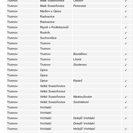
Trutnov
Malé Svatoňovice
Odolov
✓
Trutnov
Malé Svatoňovice
Petrovice
✓
Trutnov
Maršov u Úpice
✓
Trutnov
Radvanice
✓
Trutnov
Radvanice
Trutnov
Rtyně v Podkrkonoší
✓
Trutnov
Rudník
✓
Trutnov
Suchovršice
✓
Trutnov
Trutnov
✓
Trutnov
Trutnov
Trutnov
Trutnov
Bezděkov
✓
Trutnov
Trutnov
Lhota
✓
Trutnov
Trutnov
Studenec
✓
Trutnov
Úpice
✓
Trutnov
Úpice
Trutnov
Úpice
Radeč
✓
Trutnov
Velké Svatoňovice
✓
Trutnov
Velké Svatoňovice
Trutnov
Velké Svatoňovice
Markoušovice
✓
Trutnov
Velké Svatoňovice
Sedmidomí
✓
Trutnov
Vrchlabí
✓
Trutnov
Vrchlabí
Trutnov
Vrchlabí
Dolejší Vrchlabí
✓
Trutnov
Vrchlabí
Dolejší Vrchlabí
Trutnov
Vrchlabí
Hořejší Vrchlabí
✓