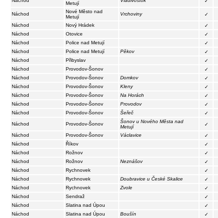
Náchod
Vladivostok
✓
Metují
Nové Město nad
Náchod
Vrchoviny
✓
Metují
Náchod
Nový Hrádek
✓
Náchod
Otovice
✓
Náchod
Police nad Metují
✓
Náchod
Police nad Metují
Pěkov
✓
Náchod
Přibyslav
✓
Náchod
Provodov-Šonov
✓
Náchod
Provodov-Šonov
Domkov
✓
Náchod
Provodov-Šonov
Kleny
✓
Náchod
Provodov-Šonov
Na Horách
✓
Náchod
Provodov-Šonov
Provodov
✓
Náchod
Provodov-Šonov
Šeřeč
✓
Šonov u Nového Města nad
Náchod
Provodov-Šonov
✓
Metují
Náchod
Provodov-Šonov
Václavice
✓
Náchod
Říkov
✓
Náchod
Rožnov
✓
Náchod
Rožnov
Neznášov
✓
Náchod
Rychnovek
✓
Náchod
Rychnovek
Doubravice u České Skalice
✓
Náchod
Rychnovek
Zvole
✓
Náchod
Sendraž
✓
Náchod
Slatina nad Úpou
✓
Náchod
Slatina nad Úpou
Boušín
✓