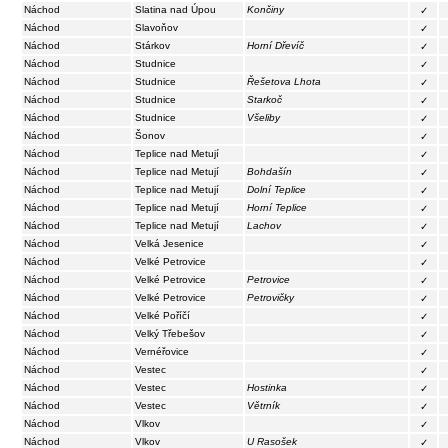
Náchod
Slatina nad Úpou
Končiny
✓
Náchod
Slavoňov
✓
Náchod
Stárkov
Horní Dřevíč
✓
Náchod
Studnice
✓
Náchod
Studnice
Řešetova Lhota
✓
Náchod
Studnice
Starkoč
✓
Náchod
Studnice
Všeliby
✓
Náchod
Šonov
✓
Náchod
Teplice nad Metují
✓
Náchod
Teplice nad Metují
Bohdašín
✓
Náchod
Teplice nad Metují
Dolní Teplice
✓
Náchod
Teplice nad Metují
Horní Teplice
✓
Náchod
Teplice nad Metují
Lachov
✓
Náchod
Velká Jesenice
✓
Náchod
Velké Petrovice
✓
Náchod
Velké Petrovice
Petrovice
✓
Náchod
Velké Petrovice
Petrovičky
✓
Náchod
Velké Poříčí
✓
Náchod
Velký Třebešov
✓
Náchod
Vernéřovice
✓
Náchod
Vestec
✓
Náchod
Vestec
Hostinka
✓
Náchod
Vestec
Větrník
✓
Náchod
Vlkov
✓
Náchod
Vlkov
U Rasošek
✓