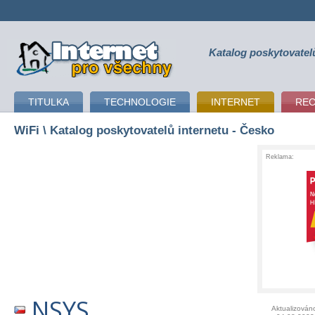
Katalog poskytovatel
připojení k internetu
TITULKA
TECHNOLOGIE
INTERNET
RE
WiFi
\ Katalog poskytovatelů internetu - Česko
Reklama:
NSYS
Aktualizován