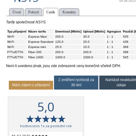
04.08.2023
Úvod
Pokrytí
Ceník
Kontakty
Tarify společnosti NSYS:
Typ připojení
Název tarifu
Download [Mbit/s]
Upload [Mbit/s]
Agregace
Paušál [
Wi-Fi
Express Maxi
200.0
30.0
1 : 1
535
Wi-Fi
Express Standard
120.0
20.0
1 : 1
436
Wi-Fi
Express mini
25.0
10.0
1 : 1
369
FTTx/ETTH
Fiber 200
200.0
200.0
1 : 1
398
FTTx/ETTH
Fiber 1000
1000.0
1000.0
1 : 1
545
Není-li uvedeno jinak, jsou zde zobrazené ceny konečné včetně DPH.
2 změření rychlosti za
Nahlásit neaktuáln
Mám zájem o připojení
30 dní
údaje
5,0
hodnoceno 1x za poslední rok
06.02.2026 ★★★★★