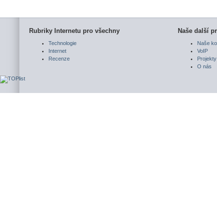
Rubriky Internetu pro všechny
Naše další pr
Technologie
Naše ko
Internet
VoIP
Recenze
Projekty
O nás