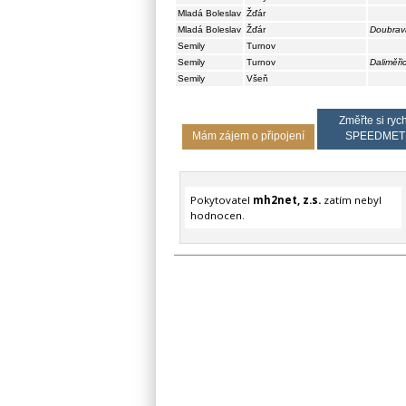
Mladá Boleslav
Žďár
Mladá Boleslav
Žďár
Doubrav
Semily
Turnov
Semily
Turnov
Daliměři
Semily
Všeň
Změřte si rych
Mám zájem o připojení
SPEEDMET
Pokytovatel
mh2net, z.s.
zatím nebyl
hodnocen.