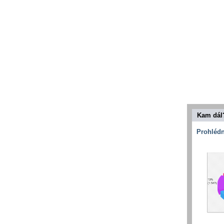
Kam dál
Prohlédn