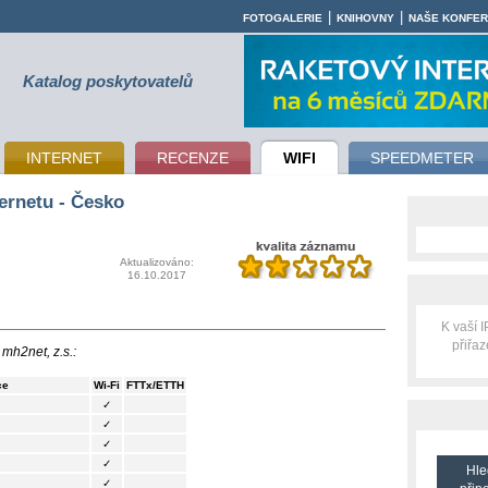
|
|
FOTOGALERIE
KNIHOVNY
NAŠE KONFE
Katalog poskytovatelů
INTERNET
RECENZE
WIFI
SPEEDMETER
ernetu - Česko
Aktualizováno:
16.10.2017
K vaší 
přiřa
 mh2net, z.s.:
ce
Wi-Fi
FTTx/ETTH
✓
✓
✓
✓
Hle
✓