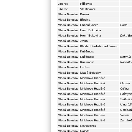
Liberec
Příšovice
Liberec
Vlastibořice
Mladá Boleslav
Boseň
Mladá Boleslav
Březina
Mladá Boleslav
Chocnějovice
Buda
Mladá Boleslav
Horní Bukovina
Mladá Boleslav
Horní Bukovina
Dolní Bu
Mladá Boleslav
Jivina
Mladá Boleslav
Klášter Hradiště nad Jizerou
Mladá Boleslav
Kněžmost
Mladá Boleslav
Kněžmost
Koprník
Mladá Boleslav
Kněžmost
Násedln
Mladá Boleslav
Loukov
Mladá Boleslav
Mladá Boleslav
Mladá Boleslav
Mnichovo Hradiště
Mladá Boleslav
Mnichovo Hradiště
Lhotice
Mladá Boleslav
Mnichovo Hradiště
Olšina
Mladá Boleslav
Mnichovo Hradiště
Průmysl
Mladá Boleslav
Mnichovo Hradiště
Sídliště
Mladá Boleslav
Mnichovo Hradiště
U garáží
Mladá Boleslav
Mnichovo Hradiště
U nádraž
Mladá Boleslav
Mnichovo Hradiště
Veselá
Mladá Boleslav
Mnichovo Hradiště
Za námě
Mladá Boleslav
Neveklovice
Mladá Boleslav
Rokytá