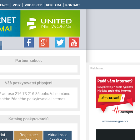
|
|
|
|
RENCE
VOIP
PROJEKTY
REKLAMA
KONTAKT
Partner sekce:
Reklama:
Váš poskytovatel připojení
IP adrese 216.73.216.85 bohužel nemáme
zeného žádného poskytovatele internetu.
Katalog poskytovatelů
www.eurosignal.cz
dat
Registrace
Aktualizace