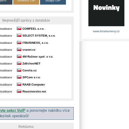
ojení
nového ISP
údajů ISP
Nejnovější zprávy z databáze
tualizace
COMFEEL s.r.o.
www.drzakanteny.cz
tualizace
SELECT SYSTEM, s.r.o.
tualizace
ITBUSINESS, s.r.o.
tualizace
vranet.cz
tualizace
4M Rožnov spol. s r.o.
tualizace
ZděchovNET
tualizace
Corelia.cz
tualizace
SPCom s.r.o.
tualizace
RAAB Computer
tualizace
Rousinovsko.net
ivte sekci VoIP
a porovnejte nabídku více
desítek operátorů!
Reklama: