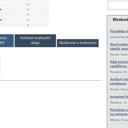
✓
a
✓
✓
ce
✓
✓
lost:
Nahlásit neaktuální
ER
údaje
Zkušenosti a hodnocení