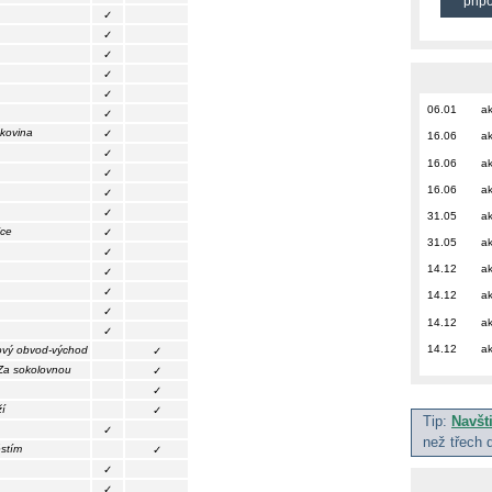
přip
✓
✓
✓
✓
✓
06.01
ak
✓
kovina
✓
16.06
ak
✓
16.06
ak
✓
16.06
ak
✓
✓
31.05
ak
ice
✓
31.05
ak
✓
14.12
ak
✓
✓
14.12
ak
✓
14.12
ak
✓
14.12
ak
ový obvod-východ
✓
 Za sokolovnou
✓
✓
í
✓
Tip:
Navšt
✓
než třech 
stím
✓
✓
✓