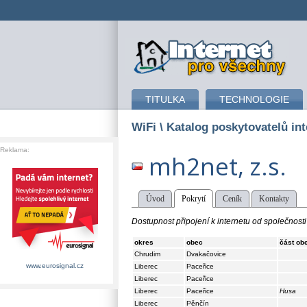
připojení k internetu
TITULKA
TECHNOLOGIE
WiFi
\ Katalog poskytovatelů int
Reklama:
mh2net, z.s.
Úvod
Pokrytí
Ceník
Kontakty
Dostupnost připojení k internetu od společnosti
okres
obec
část ob
Chrudim
Dvakačovice
www.eurosignal.cz
Liberec
Paceřice
Liberec
Paceřice
Liberec
Paceřice
Husa
Liberec
Pěnčín