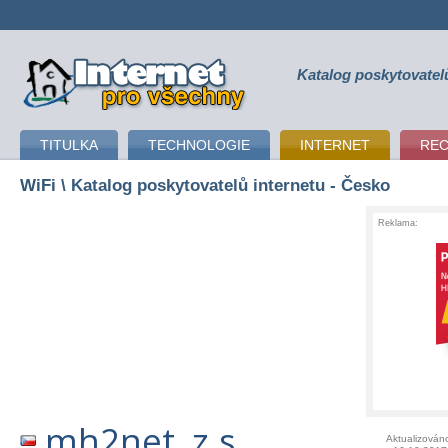
Katalog poskytovatel
připojení k internetu
TITULKA
TECHNOLOGIE
INTERNET
RE
WiFi
\ Katalog poskytovatelů internetu - Česko
Reklama:
mh2net, z.s.
Aktualizován