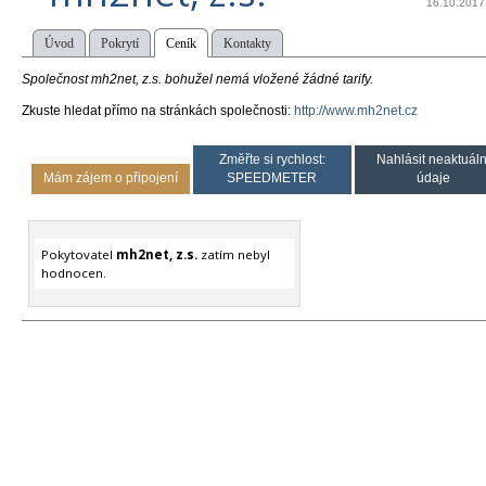
16.10.2017
Úvod
Pokrytí
Ceník
Kontakty
Společnost mh2net, z.s. bohužel nemá vložené žádné tarify.
Zkuste hledat přímo na stránkách společnosti:
http://www.mh2net.cz
Změřte si rychlost:
Nahlásit neaktuáln
Mám zájem o připojení
SPEEDMETER
údaje
Pokytovatel
mh2net, z.s.
zatím nebyl
hodnocen.