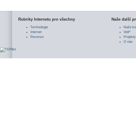
Rubriky Internetu pro všechny
Naše další pr
Technologie
Naše ko
Internet
VoIP
Recenze
Projekty
O nás