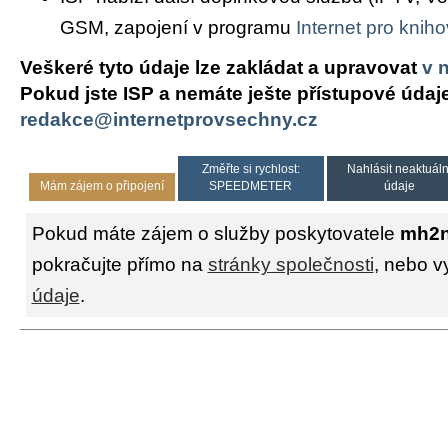
GSM, zapojení v programu
Internet pro knih
Veškeré tyto údaje lze zakládat a upravovat
v 
Pokud jste ISP a nemáte ješte přístupové údaj
redakce@internetprovsechny.cz
Změřte si rychlost:
Nahlásit neaktuáln
Mám zájem o připojení
SPEEDMETER
údaje
Pokud máte zájem o služby poskytovatele
mh2ne
pokračujte přímo na
stránky společnosti
, nebo v
údaje
.