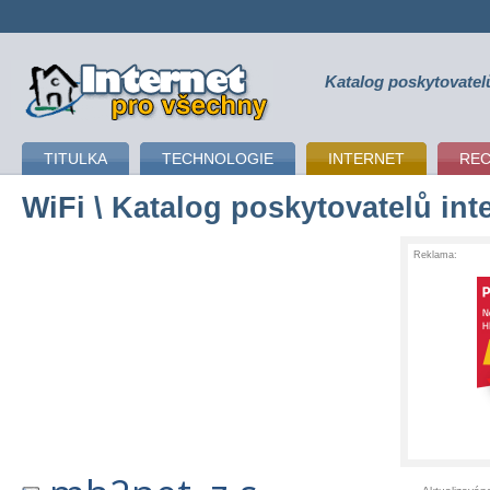
Katalog poskytovatel
připojení k internetu
TITULKA
TECHNOLOGIE
INTERNET
RE
WiFi
\ Katalog poskytovatelů int
Reklama: