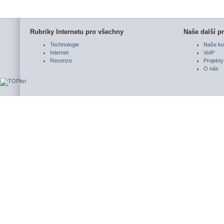
Rubriky Internetu pro všechny
Naše další pr
Technologie
Naše ko
Internet
VoIP
Recenze
Projekty
O nás