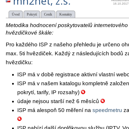
mh2net, z.s.
Aktualizován
16.10.2017
Úvod
Pokrytí
Ceník
Kontakty
Metodika hodnocení poskytovatelů internetového př
hvězdičkové škále:
Pro každého ISP z našeho přehledu je určeno oh
max. 5ti hvězdiček. Každý z následujících bodů za
hvězdičku:
ISP má v době registrace aktivní vlastní we
ISP má v našem katalogu kompletně založený 
pokrytí, tarify, IP rozsahy)
údaje nejsou starší než 6 měsíců
ISP má alespoň 50 měření na
speedmetru
za
ISP nabízí další doplňkovou službu (IPTV, Vo