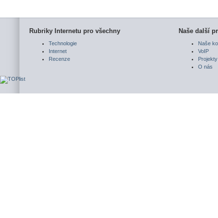
Rubriky Internetu pro všechny
Naše další pr
Technologie
Naše ko
Internet
VoIP
Recenze
Projekty
O nás