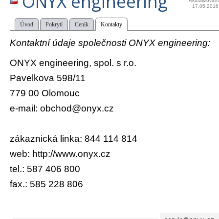
ONYX engineering
Aktualizován
17.05.2016
Úvod
Pokrytí
Ceník
Kontakty
Kontaktní údaje společnosti ONYX engineering:
ONYX engineering, spol. s r.o.
Pavelkova 598/11
779 00 Olomouc
e-mail: obchod@onyx.cz
zákaznická linka: 844 114 814
web: http://www.onyx.cz
tel.: 587 406 800
fax.: 585 228 806