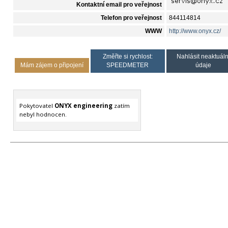
Kontaktní email pro veřejnost
Telefon pro veřejnost
844114814
WWW
http://www.onyx.cz/
Změřte si rychlost:
Nahlásit neaktuáln
Mám zájem o připojení
SPEEDMETER
údaje
Pokytovatel
ONYX engineering
zatím
nebyl hodnocen.