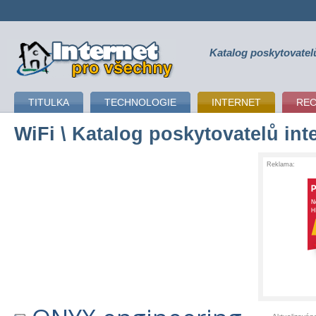
Katalog poskytovatel
připojení k internetu
TITULKA
TECHNOLOGIE
INTERNET
RE
WiFi
\ Katalog poskytovatelů int
Reklama: