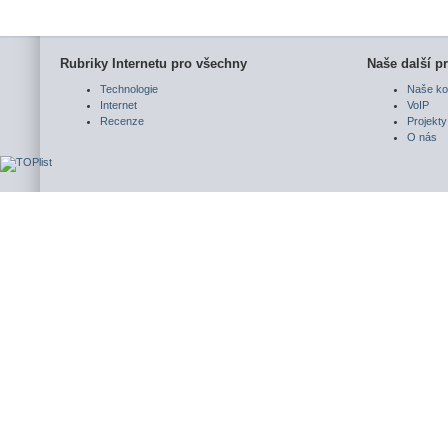
Rubriky Internetu pro všechny
Naše další pr
Technologie
Naše ko
Internet
VoIP
Recenze
Projekty
O nás