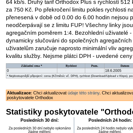
64 kb/s. Druhý tarif Orthodox Plus s rychlostí 512 
za 750 Kč. Po překročení limitu pokles rychlosti n
přenesená v době od 0.00 do 6.00 hodin nejsou p
neodčerpávají se z limitu FUP! Všechny linky jso
agregačním poměrem 1:4. Bezohlední uživatelé - 
dynamicky slučováni do společných agregačních 
uživatelům zaručuje naprosto minimální vliv agre
kvalitu služby. Nejsme plátci DPH - uvedené ceny
Základní cena *
Rychlost
Pozn.
Datum
0
18.6.2005
* Nejdostupnější připojení: cena (Kč/měsíc vč. DPH), rychlost (Download/Upload v Kbps), p
Aktualizace
: Chci aktualizovat
údaje této strány
. Chci aktualizov
poskytovatele Orthodox
Statistiky poskytovatele "
Orthod
Posledních 30 dní:
Posledních 24 hodin:
Za posledních 30 dní nebylo vykonáno
Za posledních 24 hodin nebylo vy
žádne měření.
žádne měření.