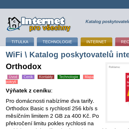
Katalog poskytovatel
připojení k internetu
TITULKA
TECHNOLOGIE
INTERNET
RE
WiFi
\ Katalog poskytovatelů int
Orthodox
Reklama:
Úvod
Ceník
Kontakty
Technologie
Mapa
pokrytí
Výňatek z ceníku
:
Pro domácnosti nabízíme dva tarify.
Orthodox Basic s rychlostí 256 kb/s s
měsíčním limitem 2 GB za 400 Kč. Po
překročení limitu pokles rychlosti na