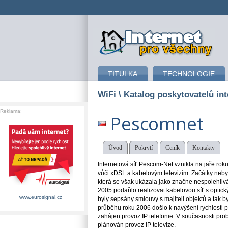
připojení k internetu
TITULKA
TECHNOLOGIE
WiFi
\ Katalog poskytovatelů int
Reklama:
Pescomnet
Úvod
Pokrytí
Ceník
Kontakty
Internetová síť Pescom-Net vznikla na jaře ro
vůči xDSL a kabelovým televizím. Začátky nebyly
která se však ukázala jako značne nespolehlivá.
2005 podařilo realizovat kabelovou síť s optick
www.eurosignal.cz
byly sepsány smlouvy s majiteli objektů a tak 
průběhu roku 2006 došlo k navýšení rychlosti p
zahájen provoz IP telefonie. V současnosti probí
plánován provoz IP televize.