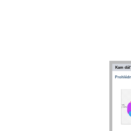
Kam dál
Prohlédn