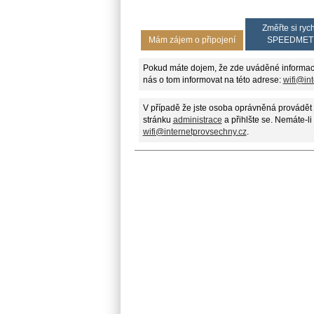
Změřte si rych
Mám zájem o připojení
SPEEDMET
Pokud máte dojem, že zde uváděné informac
nás o tom informovat na této adrese:
wifi@in
V případě že jste osoba oprávněná provádět 
stránku
administrace
a přihlšte se. Nemáte-li
wifi@internetprovsechny.cz
.