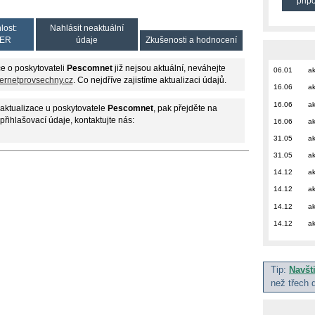
přip
lost:
Nahlásit neaktuální
ER
údaje
Zkušenosti a hodnocení
e o poskytovateli
Pescomnet
již nejsou aktuální, neváhejte
06.01
ak
ternetprovsechny.cz
. Co nejdříve zajistíme aktualizaci údajů.
16.06
ak
16.06
ak
aktualizace u poskytovatele
Pescomnet
, pak přejděte na
 přihlašovací údaje, kontaktujte nás:
16.06
ak
31.05
ak
31.05
ak
14.12
ak
14.12
ak
14.12
ak
14.12
ak
Tip:
Navšt
než třech 