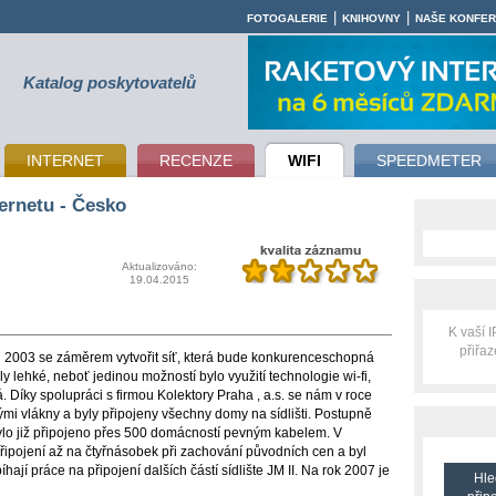
|
|
FOTOGALERIE
KNIHOVNY
NAŠE KONFE
Katalog poskytovatelů
INTERNET
RECENZE
WIFI
SPEEDMETER
ernetu - Česko
Aktualizováno:
19.04.2015
K vaší 
přiřa
ku 2003 se záměrem vytvořit síť, která bude konkurenceschopná
 lehké, neboť jedinou možností bylo využití technologie wi-fi,
 Díky spolupráci s firmou Kolektory Praha , a.s. se nám v roce
ými vlákny a byly připojeny všechny domy na sídlišti. Postupně
bylo již připojeno přes 500 domácností pevným kabelem. V
řipojení až na čtyřnásobek při zachování původních cen a byl
hají práce na připojení dalších částí sídlište JM II. Na rok 2007 je
Hle