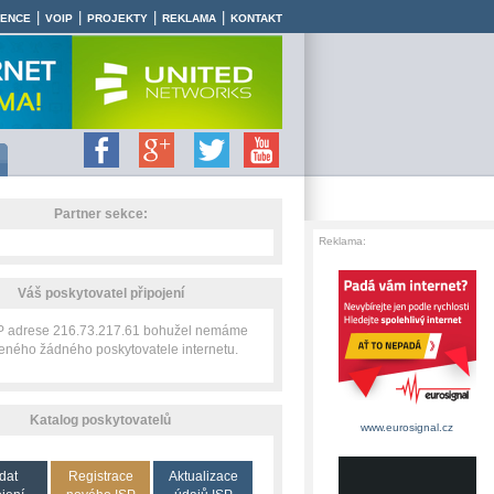
|
|
|
|
RENCE
VOIP
PROJEKTY
REKLAMA
KONTAKT
Partner sekce:
Reklama:
Váš poskytovatel připojení
IP adrese 216.73.217.61 bohužel nemáme
zeného žádného poskytovatele internetu.
Katalog poskytovatelů
www.eurosignal.cz
dat
Registrace
Aktualizace