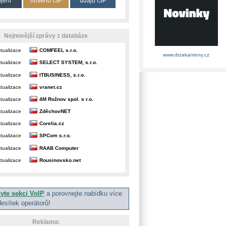
ojení
nového ISP
údajů ISP
Nejnovější zprávy z databáze
tualizace
COMFEEL s.r.o.
www.drzakanteny.cz
tualizace
SELECT SYSTEM, s.r.o.
tualizace
ITBUSINESS, s.r.o.
tualizace
vranet.cz
tualizace
4M Rožnov spol. s r.o.
tualizace
ZděchovNET
tualizace
Corelia.cz
tualizace
SPCom s.r.o.
tualizace
RAAB Computer
tualizace
Rousinovsko.net
ivte sekci VoIP
a porovnejte nabídku více
desítek operátorů!
Reklama: