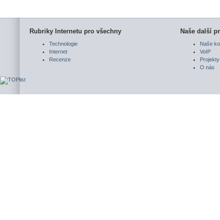
Rubriky Internetu pro všechny
Naše další pr
Technologie
Naše ko
Internet
VoIP
Recenze
Projekty
O nás