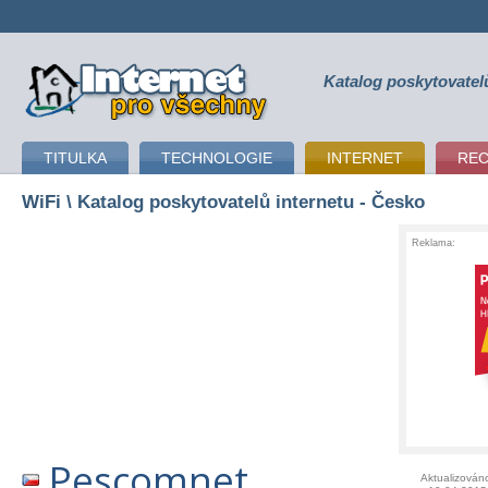
Katalog poskytovatel
připojení k internetu
TITULKA
TECHNOLOGIE
INTERNET
RE
WiFi
\ Katalog poskytovatelů internetu - Česko
Reklama:
Pescomnet
Aktualizován