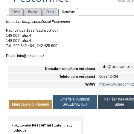
19.04.2015
Úvod
Pokrytí
Ceník
Kontakty
Kontaktní údaje společnosti Pescomnet:
Nechvélova 1833 (zadní vchod)
148 00 Praha 4
148 00 Praha 4
Tel.: 602 342 434 , 242 425 600
Email: info@pescom.cz
Kontaktní email pro veřejnost
Telefon pro veřejnost
602342434
WWW
http://www.pescom.cz
Změřte si rychlost:
Nahlásit neaktuáln
Mám zájem o připojení
SPEEDMETER
údaje
Pokytovatel
Pescomnet
zatím nebyl
hodnocen.