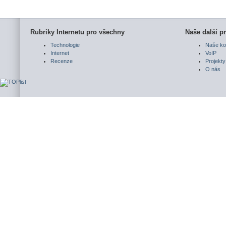
Rubriky Internetu pro všechny
Naše další pr
Technologie
Naše ko
Internet
VoIP
Recenze
Projekty
O nás