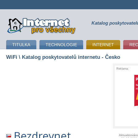
Katalog poskytovatel
připojení k internetu
TITULKA
TECHNOLOGIE
INTERNET
RE
WiFi
\ Katalog poskytovatelů internetu - Česko
Reklama:
Bezdrevnet
Aktualizován