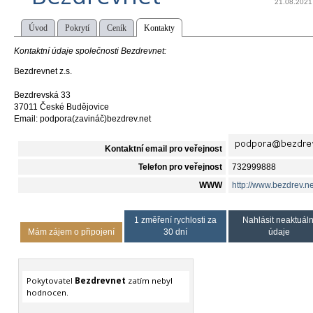
21.08.2021
Úvod
Pokrytí
Ceník
Kontakty
Kontaktní údaje společnosti Bezdrevnet:
Bezdrevnet z.s.
Bezdrevská 33
37011 České Budějovice
Email: podpora(zavináč)bezdrev.net
Kontaktní email pro veřejnost
Telefon pro veřejnost
732999888
WWW
http://www.bezdrev.ne
1 změření rychlosti za
Nahlásit neaktuáln
Mám zájem o připojení
30 dní
údaje
Pokytovatel
Bezdrevnet
zatím nebyl
hodnocen.