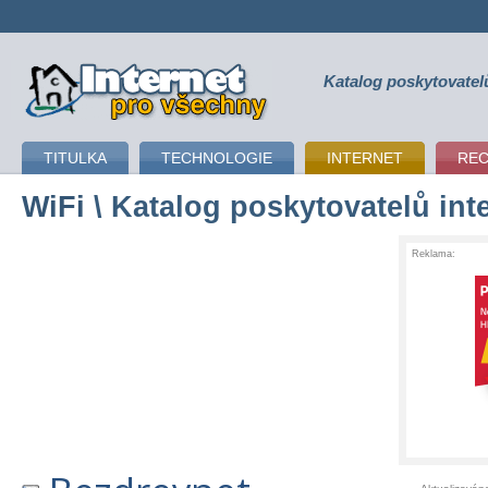
Katalog poskytovatel
připojení k internetu
TITULKA
TECHNOLOGIE
INTERNET
RE
WiFi
\ Katalog poskytovatelů int
Reklama: