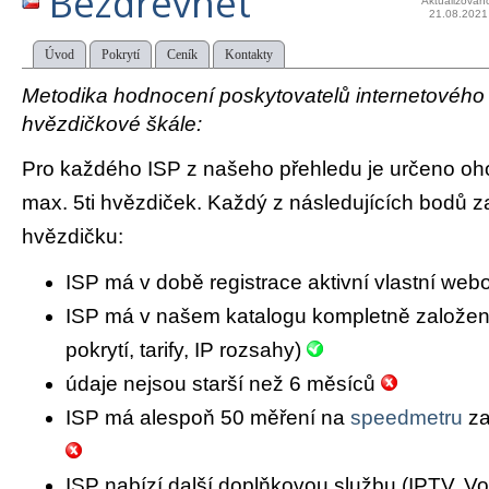
Bezdrevnet
Aktualizován
21.08.2021
Úvod
Pokrytí
Ceník
Kontakty
Metodika hodnocení poskytovatelů internetového př
hvězdičkové škále:
Pro každého ISP z našeho přehledu je určeno oh
max. 5ti hvězdiček. Každý z následujících bodů za
hvězdičku:
ISP má v době registrace aktivní vlastní we
ISP má v našem katalogu kompletně založený 
pokrytí, tarify, IP rozsahy)
údaje nejsou starší než 6 měsíců
ISP má alespoň 50 měření na
speedmetru
za
ISP nabízí další doplňkovou službu (IPTV, Vo