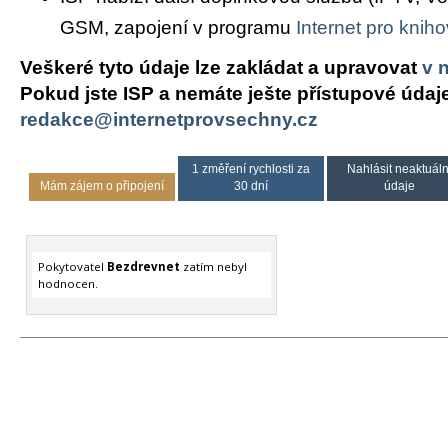
GSM, zapojení v programu
Internet pro knih
Veškeré tyto údaje lze zakládat a upravovat
v 
Pokud jste ISP a nemáte ješte přístupové údaj
redakce@internetprovsechny.cz
1 změření rychlosti za
Nahlásit neaktuáln
Mám zájem o připojení
30 dní
údaje
Pokytovatel
Bezdrevnet
zatím nebyl
hodnocen.