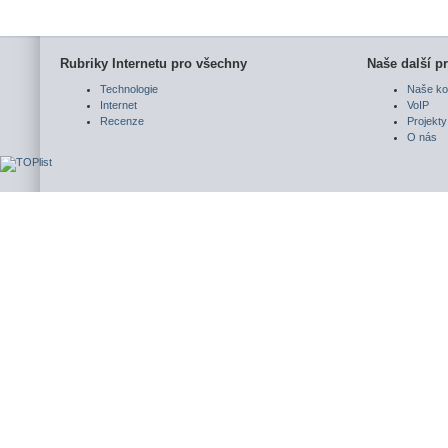
Rubriky Internetu pro všechny
Naše další pr
Technologie
Naše ko
Internet
VoIP
Recenze
Projekty
O nás