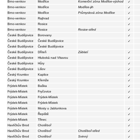
Brno-venkov
Modřice
Komerční zóna Modřice-východ
✓
Brno-venkov
Modřice
Modřice-jih
✓
Brno-venkov
Modřice
Průmyslová zóna Modřice
✓
Brno-venkov
Rajhrad
✓
Brno-venkov
Rosice
✓
Brno-venkov
Rosice
Rosice-střed
✓
České Budějovice
Borovany
✓
České Budějovice
České Budějovice
✓
České Budějovice
České Budějovice
České Budějovice
Dříteň
Záblatí
✓
České Budějovice
Hluboká nad Vltavou
✓
České Budějovice
Hůry
✓
České Budějovice
Lišov
✓
Český Krumlov
Kaplice
✓
Český Krumlov
Křemže
✓
Frýdek-Místek
Baška
✓
Frýdek-Místek
Fryčovice
✓
Frýdek-Místek
Frýdek-Místek
✓
Frýdek-Místek
Frýdek-Místek
Frýdek-Místek
Mosty u Jablunkova
✓
Frýdek-Místek
Řepiště
✓
Frýdek-Místek
Třinec
✓
Havlíčkův Brod
Chotěboř
✓
Havlíčkův Brod
Chotěboř
Chotěboř-střed
✓
Havlíčkův Brod
Chotěboř
Svinný
✓