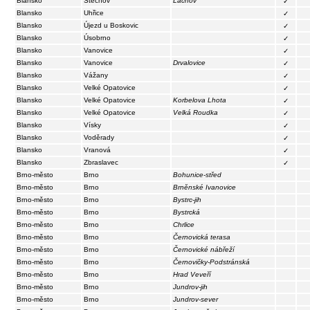
Blansko
Štěchov
Lačnov
✓
Blansko
Uhřice
✓
Blansko
Újezd u Boskovic
✓
Blansko
Úsobrno
✓
Blansko
Vanovice
✓
Blansko
Vanovice
Drvalovice
✓
Blansko
Vážany
✓
Blansko
Velké Opatovice
✓
Blansko
Velké Opatovice
Korbelova Lhota
✓
Blansko
Velké Opatovice
Velká Roudka
✓
Blansko
Vísky
✓
Blansko
Voděrady
✓
Blansko
Vranová
✓
Blansko
Zbraslavec
✓
Brno-město
Brno
Bohunice-střed
Brno-město
Brno
Brněnské Ivanovice
Brno-město
Brno
Bystrc-jih
Brno-město
Brno
Bystrcká
Brno-město
Brno
Chrlice
Brno-město
Brno
Černovická terasa
Brno-město
Brno
Černovické nábřeží
Brno-město
Brno
Černovičky-Podstránská
Brno-město
Brno
Hrad Veveří
Brno-město
Brno
Jundrov-jih
Brno-město
Brno
Jundrov-sever