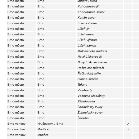
Brno-město
Brno
Jundrov-střed
Brno-město
Brno
Kohoutovice-jih
Brno-město
Brno
Kohoutovice-sever
Brno-město
Brno
Komín-sever
Brno-město
Brno
Líšeň-cihelna
Brno-město
Brno
Líšeň-jih
Brno-město
Brno
Líšeň-sever
Brno-město
Brno
Líšeň-východ
Brno-město
Brno
Líšeň-zámek
Brno-město
Brno
Maloměřické nádraží
Brno-město
Brno
Nový Lískovec-jih
Brno-město
Brno
Nový Lískovec-sever
Brno-město
Brno
Řečkovice-nádraží
Brno-město
Brno
Řečkovický mlýn
Brno-město
Brno
Slatina-sídliště
Brno-město
Brno
Tuřany
Brno-město
Brno
Vinohrady
Brno-město
Brno
Vozovna Medlánky
Brno-město
Brno
Zábrdovická
Brno-město
Brno
Žabovřesky-louky
Brno-město
Brno
Žabovřesky-sever
Brno-město
Brno
Žebětín
Brno-venkov
Hrušovany u Brna
✓
Brno-venkov
Modřice
✓
Brno-venkov
Modřice