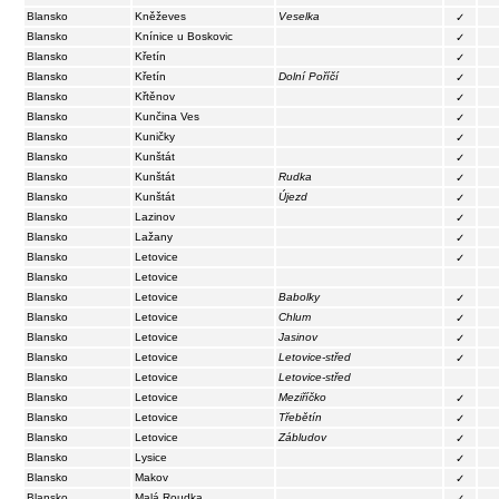
Blansko
Kněževes
Veselka
✓
Blansko
Knínice u Boskovic
✓
Blansko
Křetín
✓
Blansko
Křetín
Dolní Poříčí
✓
Blansko
Křtěnov
✓
Blansko
Kunčina Ves
✓
Blansko
Kuničky
✓
Blansko
Kunštát
✓
Blansko
Kunštát
Rudka
✓
Blansko
Kunštát
Újezd
✓
Blansko
Lazinov
✓
Blansko
Lažany
✓
Blansko
Letovice
✓
Blansko
Letovice
Blansko
Letovice
Babolky
✓
Blansko
Letovice
Chlum
✓
Blansko
Letovice
Jasinov
✓
Blansko
Letovice
Letovice-střed
✓
Blansko
Letovice
Letovice-střed
Blansko
Letovice
Meziříčko
✓
Blansko
Letovice
Třebětín
✓
Blansko
Letovice
Zábludov
✓
Blansko
Lysice
✓
Blansko
Makov
✓
Blansko
Malá Roudka
✓