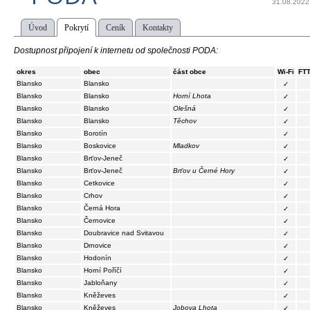
31.08.2022
Úvod
Pokrytí
Ceník
Kontakty
Dostupnost připojení k internetu od společnosti PODA:
okres
obec
část obce
Wi-Fi
FT
Blansko
Blansko
✓
Blansko
Blansko
Horní Lhota
✓
Blansko
Blansko
Olešná
✓
Blansko
Blansko
Těchov
✓
Blansko
Borotín
✓
Blansko
Boskovice
Mladkov
✓
Blansko
Brťov-Jeneč
✓
Blansko
Brťov-Jeneč
Brťov u Černé Hory
✓
Blansko
Cetkovice
✓
Blansko
Crhov
✓
Blansko
Černá Hora
✓
Blansko
Černovice
✓
Blansko
Doubravice nad Svitavou
✓
Blansko
Drnovice
✓
Blansko
Hodonín
✓
Blansko
Horní Poříčí
✓
Blansko
Jabloňany
✓
Blansko
Kněževes
✓
Blansko
Kněževes
Jobova Lhota
✓