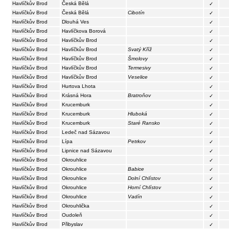
Havlíčkův Brod
Česká Bělá
✓
Havlíčkův Brod
Česká Bělá
Cibotín
✓
Havlíčkův Brod
Dlouhá Ves
✓
Havlíčkův Brod
Havlíčkova Borová
✓
Havlíčkův Brod
Havlíčkův Brod
✓
Havlíčkův Brod
Havlíčkův Brod
Svatý Kříž
✓
Havlíčkův Brod
Havlíčkův Brod
Šmolovy
✓
Havlíčkův Brod
Havlíčkův Brod
Termesivy
✓
Havlíčkův Brod
Havlíčkův Brod
Veselice
✓
Havlíčkův Brod
Hurtova Lhota
✓
Havlíčkův Brod
Krásná Hora
Bratroňov
✓
Havlíčkův Brod
Krucemburk
✓
Havlíčkův Brod
Krucemburk
Hluboká
✓
Havlíčkův Brod
Krucemburk
Staré Ransko
✓
Havlíčkův Brod
Ledeč nad Sázavou
✓
Havlíčkův Brod
Lípa
Petrkov
✓
Havlíčkův Brod
Lipnice nad Sázavou
✓
Havlíčkův Brod
Okrouhlice
✓
Havlíčkův Brod
Okrouhlice
Babice
✓
Havlíčkův Brod
Okrouhlice
Dolní Chlístov
✓
Havlíčkův Brod
Okrouhlice
Horní Chlístov
✓
Havlíčkův Brod
Okrouhlice
Vadín
✓
Havlíčkův Brod
Okrouhlička
✓
Havlíčkův Brod
Oudoleň
✓
Havlíčkův Brod
Přibyslav
✓