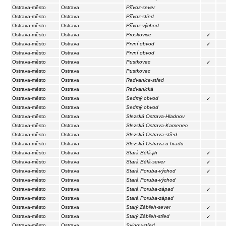
Ostrava-město
Ostrava
Přívoz-sever
Ostrava-město
Ostrava
Přívoz-střed
Ostrava-město
Ostrava
Přívoz-východ
Ostrava-město
Ostrava
Proskovice
✓
Ostrava-město
Ostrava
První obvod
✓
Ostrava-město
Ostrava
První obvod
Ostrava-město
Ostrava
Pustkovec
✓
Ostrava-město
Ostrava
Pustkovec
Ostrava-město
Ostrava
Radvanice-střed
Ostrava-město
Ostrava
Radvanická
Ostrava-město
Ostrava
Sedmý obvod
✓
Ostrava-město
Ostrava
Sedmý obvod
Ostrava-město
Ostrava
Slezská Ostrava-Hladnov
Ostrava-město
Ostrava
Slezská Ostrava-Kamenec
Ostrava-město
Ostrava
Slezská Ostrava-střed
Ostrava-město
Ostrava
Slezská Ostrava-u hradu
Ostrava-město
Ostrava
Stará Bělá-jih
✓
Ostrava-město
Ostrava
Stará Bělá-sever
✓
Ostrava-město
Ostrava
Stará Poruba-východ
✓
Ostrava-město
Ostrava
Stará Poruba-východ
Ostrava-město
Ostrava
Stará Poruba-západ
✓
Ostrava-město
Ostrava
Stará Poruba-západ
Ostrava-město
Ostrava
Starý Zábřeh-sever
✓
Ostrava-město
Ostrava
Starý Zábřeh-střed
✓
Ostrava-město
Ostrava
Svinov-střed