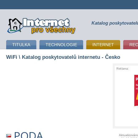
Katalog poskytovatel
připojení k internetu
TITULKA
TECHNOLOGIE
INTERNET
RE
WiFi
\ Katalog poskytovatelů internetu - Česko
Reklama:
PODA
Aktualizován