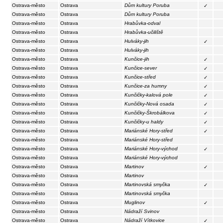
Ostrava-město
Ostrava
Dům kultury Poruba
✓
Ostrava-město
Ostrava
Dům kultury Poruba
Ostrava-město
Ostrava
Hrabůvka-odval
Ostrava-město
Ostrava
Hrabůvka-učiliště
Ostrava-město
Ostrava
Hulváky-jih
✓
Ostrava-město
Ostrava
Hulváky-jih
Ostrava-město
Ostrava
Kunčice-jih
✓
Ostrava-město
Ostrava
Kunčice-sever
✓
Ostrava-město
Ostrava
Kunčice-střed
✓
Ostrava-město
Ostrava
Kunčice-za humny
✓
Ostrava-město
Ostrava
Kunčičky-kalová pole
✓
Ostrava-město
Ostrava
Kunčičky-Nová osada
✓
Ostrava-město
Ostrava
Kunčičky-Škrobálkova
✓
Ostrava-město
Ostrava
Kunčičky-u haldy
✓
Ostrava-město
Ostrava
Mariánské Hory-střed
✓
Ostrava-město
Ostrava
Mariánské Hory-střed
Ostrava-město
Ostrava
Mariánské Hory-východ
✓
Ostrava-město
Ostrava
Mariánské Hory-východ
Ostrava-město
Ostrava
Martinov
✓
Ostrava-město
Ostrava
Martinov
Ostrava-město
Ostrava
Martinovská smyčka
✓
Ostrava-město
Ostrava
Martinovská smyčka
Ostrava-město
Ostrava
Muglinov
✓
Ostrava-město
Ostrava
Nádraží Svinov
Ostrava-město
Ostrava
Nádraží Vítkovice
✓