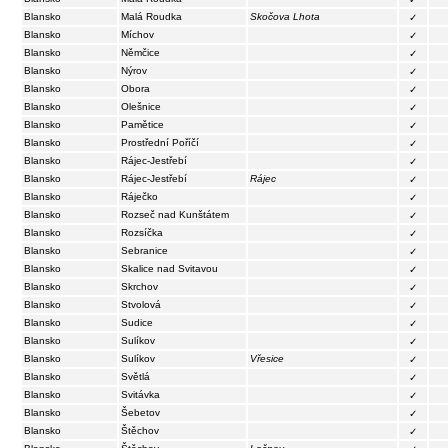
Blansko
Malá Roudka
Skočova Lhota
✓
Blansko
Míchov
✓
Blansko
Němčice
✓
Blansko
Nýrov
✓
Blansko
Obora
✓
Blansko
Olešnice
✓
Blansko
Pamětice
✓
Blansko
Prostřední Poříčí
✓
Blansko
Rájec-Jestřebí
✓
Blansko
Rájec-Jestřebí
Rájec
✓
Blansko
Ráječko
✓
Blansko
Rozseč nad Kunštátem
✓
Blansko
Rozsíčka
✓
Blansko
Sebranice
✓
Blansko
Skalice nad Svitavou
✓
Blansko
Skrchov
✓
Blansko
Stvolová
✓
Blansko
Sudice
✓
Blansko
Sulíkov
✓
Blansko
Sulíkov
Vřesice
✓
Blansko
Světlá
✓
Blansko
Svitávka
✓
Blansko
Šebetov
✓
Blansko
Štěchov
✓