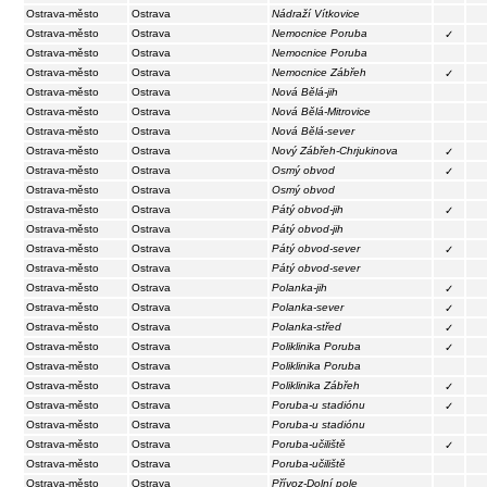
Ostrava-město
Ostrava
Nádraží Vítkovice
Ostrava-město
Ostrava
Nemocnice Poruba
✓
Ostrava-město
Ostrava
Nemocnice Poruba
Ostrava-město
Ostrava
Nemocnice Zábřeh
✓
Ostrava-město
Ostrava
Nová Bělá-jih
Ostrava-město
Ostrava
Nová Bělá-Mitrovice
Ostrava-město
Ostrava
Nová Bělá-sever
Ostrava-město
Ostrava
Nový Zábřeh-Chrjukinova
✓
Ostrava-město
Ostrava
Osmý obvod
✓
Ostrava-město
Ostrava
Osmý obvod
Ostrava-město
Ostrava
Pátý obvod-jih
✓
Ostrava-město
Ostrava
Pátý obvod-jih
Ostrava-město
Ostrava
Pátý obvod-sever
✓
Ostrava-město
Ostrava
Pátý obvod-sever
Ostrava-město
Ostrava
Polanka-jih
✓
Ostrava-město
Ostrava
Polanka-sever
✓
Ostrava-město
Ostrava
Polanka-střed
✓
Ostrava-město
Ostrava
Poliklinika Poruba
✓
Ostrava-město
Ostrava
Poliklinika Poruba
Ostrava-město
Ostrava
Poliklinika Zábřeh
✓
Ostrava-město
Ostrava
Poruba-u stadiónu
✓
Ostrava-město
Ostrava
Poruba-u stadiónu
Ostrava-město
Ostrava
Poruba-učiliště
✓
Ostrava-město
Ostrava
Poruba-učiliště
Ostrava-město
Ostrava
Přívoz-Dolní pole