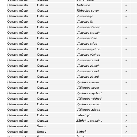
Ostrava-město
Ostrava
Třebovice
✓
Ostrava-město
Ostrava
Třebovice-sever
✓
Ostrava-město
Ostrava
Vítkovice-jih
✓
Ostrava-město
Ostrava
Vítkovice-jih
Ostrava-město
Ostrava
Vítkovice-stadión
✓
Ostrava-město
Ostrava
Vítkovice-stadión
Ostrava-město
Ostrava
Vítkovice-střed
✓
Ostrava-město
Ostrava
Vítkovice-střed
Ostrava-město
Ostrava
Vítkovice-východ
✓
Ostrava-město
Ostrava
Vítkovice-východ
Ostrava-město
Ostrava
Vítkovice-zámek
✓
Ostrava-město
Ostrava
Vítkovice-zámek
Ostrava-město
Ostrava
Vítkovice-závod
✓
Ostrava-město
Ostrava
Vítkovice-závod
Ostrava-město
Ostrava
Výškovice-sever
✓
Ostrava-město
Ostrava
Výškovice-sever
Ostrava-město
Ostrava
Výškovice-východ
✓
Ostrava-město
Ostrava
Výškovice-východ
Ostrava-město
Ostrava
Výškovice-západ
✓
Ostrava-město
Ostrava
Výškovice-západ
Ostrava-město
Ostrava
Zábřeh-jih
✓
Ostrava-město
Ostrava
Zábřeh-u stadiónu
✓
Ostrava-město
Šenov
✓
Ostrava-město
Šenov
Skrbeň
✓