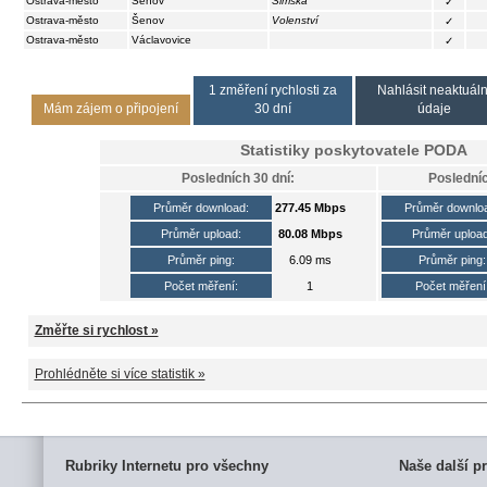
Ostrava-město
Šenov
Šimška
✓
Ostrava-město
Šenov
Volenství
✓
Ostrava-město
Václavovice
✓
1 změření rychlosti za
Nahlásit neaktuáln
Mám zájem o připojení
30 dní
údaje
Statistiky poskytovatele
PODA
Posledních 30 dní:
Posledníc
Průměr download:
277.45 Mbps
Průměr downlo
Průměr upload:
80.08 Mbps
Průměr upload
Průměr ping:
6.09 ms
Průměr ping:
Počet měření:
1
Počet měření
Změřte si rychlost »
Prohlédněte si více statistik »
Rubriky Internetu pro všechny
Naše další pr