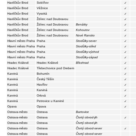
Havlíčkův Brod
Sobíňov
✓
Havlíčkův Brod
Věžnice
✓
Havlíčkův Brod
Vysoká
✓
Havlíčkův Brod
Ždírec nad Doubravou
✓
Havlíčkův Brod
Ždírec nad Doubravou
Benátky
✓
Havlíčkův Brod
Ždírec nad Doubravou
Kohoutov
✓
Havlíčkův Brod
Ždírec nad Doubravou
Nové Ransko
✓
Hlavní město Praha
Praha
Stodůlky-sever
✓
Hlavní město Praha
Praha
Stodůlky-střed
✓
Hlavní město Praha
Praha
Stodůlky-východ
✓
Hlavní město Praha
Praha
Stodůlky-západ
✓
Hradec Králové
Hradec Králové
Březhrad
✓
Hradec Králové
Třebechovice pod Orebem
✓
Karviná
Bohumín
✓
Karviná
Český Těšín
✓
Karviná
Havířov
✓
Karviná
Karviná
✓
Karviná
Orlová
✓
Karviná
Petrovice u Karviné
✓
Opava
Opava
✓
Ostrava-město
Ostrava
Bartovice
Ostrava-město
Ostrava
Čtvrtý obvod-jih
✓
Ostrava-město
Ostrava
Čtvrtý obvod-jih
Ostrava-město
Ostrava
Čtvrtý obvod-sever
✓
Ostrava-město
Ostrava
Čtvrtý obvod-sever