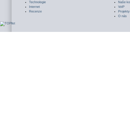
Technologie
Naše ko
Internet
VoIP
Recenze
Projekty
O nás