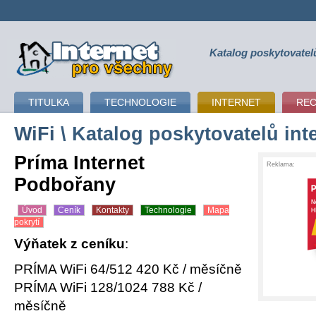
Katalog poskytovatel
připojení k internetu
TITULKA
TECHNOLOGIE
INTERNET
RE
WiFi
\ Katalog poskytovatelů int
Príma Internet
Reklama:
Podbořany
Úvod
Ceník
Kontakty
Technologie
Mapa
pokrytí
Výňatek z ceníku
:
PRÍMA WiFi 64/512 420 Kč / měsíčně
PRÍMA WiFi 128/1024 788 Kč /
měsíčně