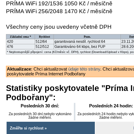
PRÍMA WiFi 192/1536 1050 Kč / měsíčně
PRÍMA WiFi 256/2048 1470 Kč / měsíčně
Všechny ceny jsou uvedeny včetně DPH
Základní cena *
Rychlost
Pozn.
Da
420
512/64
garantovaná nesdíl. rychlost 64
23.11.
476
512/512
Garantováno 64 kbps, bez FUP
28.6.2
* Nejdostupnější připojení: cena (Kč/měsíc vč. DPH), rychlost (Download/Upload v Kbps), p
Aktualizace
: Chci aktualizovat
údaje této strány
. Chci aktualizov
poskytovatele Príma Internet Podbořany
Statistiky poskytovatele "
Príma I
Podbořany
":
Posledních 30 dní:
Posledních 24 hodin:
Za posledních 30 dní nebylo vykonáno
Za posledních 24 hodin nebylo vy
žádne měření.
žádne měření.
Změřte si rychlost »