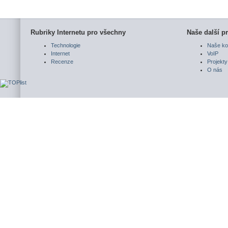
Rubriky Internetu pro všechny
Naše další pr
Technologie
Naše ko
Internet
VoIP
Recenze
Projekty
O nás