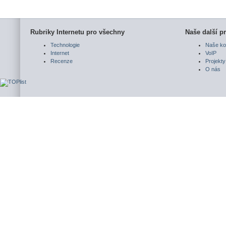
Rubriky Internetu pro všechny
Naše další pr
Technologie
Naše ko
Internet
VoIP
Recenze
Projekty
O nás