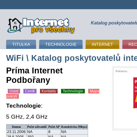
Katalog poskytovatel
připojení k internetu
TITULKA
TECHNOLOGIE
INTERNET
RE
WiFi
\ Katalog poskytovatelů int
Príma Internet
Reklama:
Podbořany
Úvod
Ceník
Kontakty
Technologie
Mapa
pokrytí
Technologie
:
5 GHz, 2,4 GHz
Datum
Počet uživatelů
Počet AP
Konektivita [Mbps]
23.11.2006
NA
8
NA