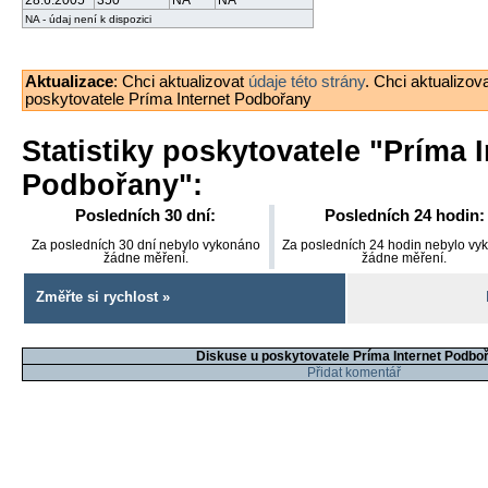
28.6.2005
350
NA
NA
NA - údaj není k dispozici
Aktualizace
: Chci aktualizovat
údaje této strány
. Chci aktualizov
poskytovatele Príma Internet Podbořany
Statistiky poskytovatele "
Príma I
Podbořany
":
Posledních 30 dní:
Posledních 24 hodin:
Za posledních 30 dní nebylo vykonáno
Za posledních 24 hodin nebylo vy
žádne měření.
žádne měření.
Změřte si rychlost »
Diskuse u poskytovatele Príma Internet Podbo
Přidat komentář