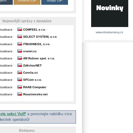
ojení
nového ISP
údajů ISP
Nejnovější zprávy z databáze
tualizace
COMFEEL s.r.o.
www.drzakanteny.cz
tualizace
SELECT SYSTEM, s.r.o.
tualizace
ITBUSINESS, s.r.o.
tualizace
vranet.cz
tualizace
4M Rožnov spol. s r.o.
tualizace
ZděchovNET
tualizace
Corelia.cz
tualizace
SPCom s.r.o.
tualizace
RAAB Computer
tualizace
Rousinovsko.net
ivte sekci VoIP
a porovnejte nabídku více
desítek operátorů!
Reklama: