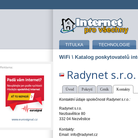
připojení k internetu
TITULKA
TECHNOLOGIE
WiFi
\ Katalog poskytovatelů int
Reklama:
Radynet s.r.o.
Úvod
Pokrytí
Ceník
Kontakty
Kontaktní údaje společnosti Radynet s.r.o.:
Radynet s.r.o.
Nezbavětice 80
332 04 Nezvěstice
www.eurosignal.cz
Kontakty:
Email: info@radynet.cz