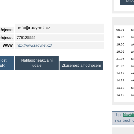
přip
eřejnost
06.01
ak
16.06
ak
eřejnost
776125555
16.06
ak
WWW
http://www.radynet.cz/
16.06
ak
31.05
ak
lost:
Nahlásit neaktuální
ER
údaje
Zkušenosti a hodnocení
31.05
ak
14.12
ak
14.12
ak
14.12
ak
14.12
ak
Tip:
Navšt
než třech 