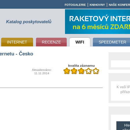
|
|
FOTOGALERIE
KNIHOVNY
NAŠE KONFE
Katalog poskytovatelů
INTERNET
RECENZE
WIFI
SPEEDMETER
ernetu - Česko
Aktualizováno:
11.11.2014
K vaší 
přiřa
Hle