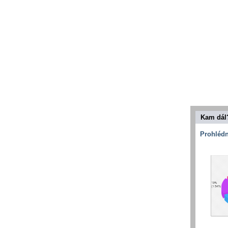
Kam dál
Prohlédn