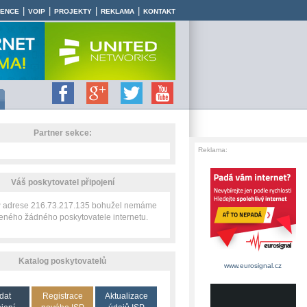
|
|
|
|
RENCE
VOIP
PROJEKTY
REKLAMA
KONTAKT
Partner sekce:
Reklama:
Váš poskytovatel připojení
IP adrese 216.73.217.135 bohužel nemáme
zeného žádného poskytovatele internetu.
Katalog poskytovatelů
www.eurosignal.cz
dat
Registrace
Aktualizace