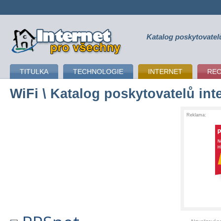
Katalog poskytovatel
připojení k internetu
TITULKA
TECHNOLOGIE
INTERNET
RE
WiFi
\ Katalog poskytovatelů int
Reklama: