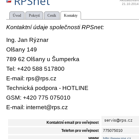
RPSnet
Aktualizován
21.10.2014
Úvod
Pokrytí
Ceník
Kontakty
Kontaktní údaje společnosti RPSnet:
Ing. Jan Rýznar
Olšany 149
789 62 Olšany u Šumperka
Tel: +420 588 517800
E-mail: rps@rps.cz
Technická podpora - HOTLINE
GSM: +420 775 075010
E-mail: internet@rps.cz
Kontaktní email pro veřejnost
Telefon pro veřejnost
775075010
WWW
http://www.rps.cz