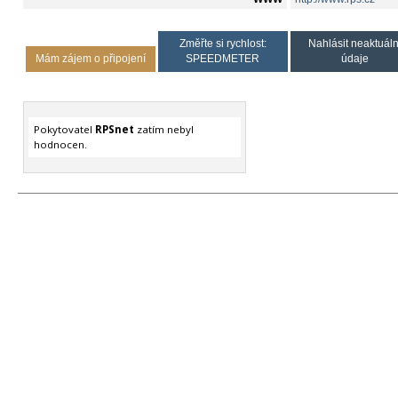
Změřte si rychlost:
Nahlásit neaktuáln
Mám zájem o připojení
SPEEDMETER
údaje
Pokytovatel
RPSnet
zatím nebyl
hodnocen.