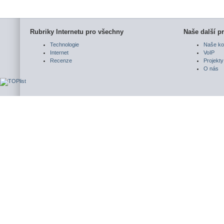
Rubriky Internetu pro všechny
Naše další pr
Technologie
Naše ko
Internet
VoIP
Recenze
Projekty
O nás