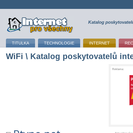
Katalog poskytovatel
připojení k internetu
TITULKA
TECHNOLOGIE
INTERNET
RE
WiFi
\ Katalog poskytovatelů int
Reklama: