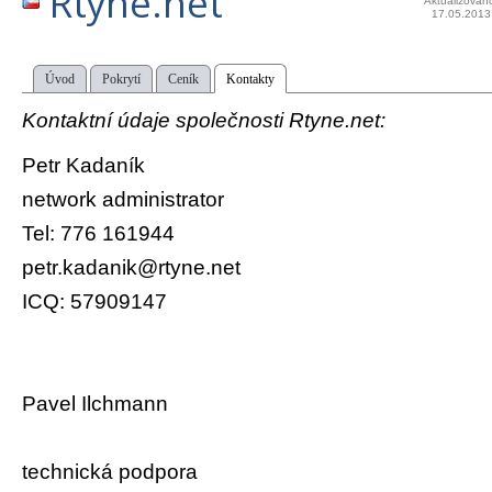
Rtyne.net
Aktualizován
17.05.2013
Úvod
Pokrytí
Ceník
Kontakty
Kontaktní údaje společnosti Rtyne.net:
Petr Kadaník
network administrator
Tel: 776 161944
petr.kadanik@rtyne.net
ICQ: 57909147
Pavel Ilchmann
technická podpora