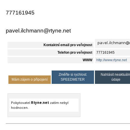
777161945
pavel.ilchmann@rtyne.net
Kontaktní email pro veřejnost
Telefon pro veřejnost
777161945
WWW
http://www.rtyne.net
Změřte si rychlost:
Nahlásit neaktuáln
Mám zájem o připojení
SPEEDMETER
údaje
Pokytovatel
Rtyne.net
zatím nebyl
hodnocen.