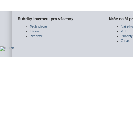
Rubriky Internetu pro všechny
Naše další pr
Technologie
Naše ko
Internet
VoIP
Recenze
Projekty
O nás