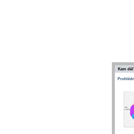
Kam dál
Prohlédn