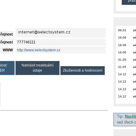
přip
06.01
ak
eřejnost
16.06
ak
eřejnost
777746111
16.06
ak
WWW
http://www.selectsystem.cz
16.06
ak
31.05
ak
lost:
Nahlásit neaktuální
31.05
ak
ER
údaje
Zkušenosti a hodnocení
14.12
ak
14.12
ak
14.12
ak
14.12
ak
Tip:
Navšt
než třech 