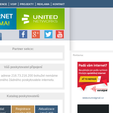
|
|
|
|
RENCE
VOIP
PROJEKTY
REKLAMA
KONTAKT
Partner sekce:
Reklama:
Váš poskytovatel připojení
IP adrese 216.73.216.200 bohužel nemáme
zeného žádného poskytovatele internetu.
Katalog poskytovatelů
www.eurosignal.cz
dat
Registrace
Aktualizace