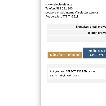
www.selectsystem.cz
Telefon: 583 221 200
podpora email: internet@selectsystem.cz
Podpora tel.: 777 746 111
Kontaktní email pro v
Telefon pro v
Změřte si rych
Mám zájem o připojení
SPEEDMET
Pokytovatel
SELECT SYSTEM, s.r.o.
zatím nebyl hodnocen.