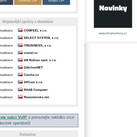
ojení
nového ISP
údajů ISP
Nejnovější zprávy z databáze
tualizace
COMFEEL s.r.o.
www.drzakanteny.cz
tualizace
SELECT SYSTEM, s.r.o.
tualizace
ITBUSINESS, s.r.o.
tualizace
vranet.cz
tualizace
4M Rožnov spol. s r.o.
tualizace
ZděchovNET
tualizace
Corelia.cz
tualizace
SPCom s.r.o.
tualizace
RAAB Computer
tualizace
Rousinovsko.net
ivte sekci VoIP
a porovnejte nabídku více
desítek operátorů!
Reklama: