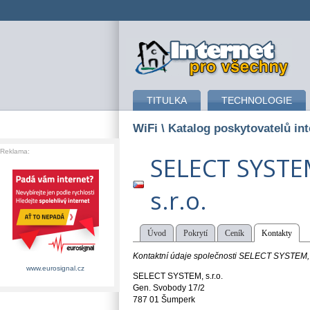
připojení k internetu
TITULKA
TECHNOLOGIE
WiFi
\ Katalog poskytovatelů int
Reklama:
SELECT SYSTE
s.r.o.
Úvod
Pokrytí
Ceník
Kontakty
Kontaktní údaje společnosti SELECT SYSTEM, s
www.eurosignal.cz
SELECT SYSTEM, s.r.o.
Gen. Svobody 17/2
787 01 Šumperk