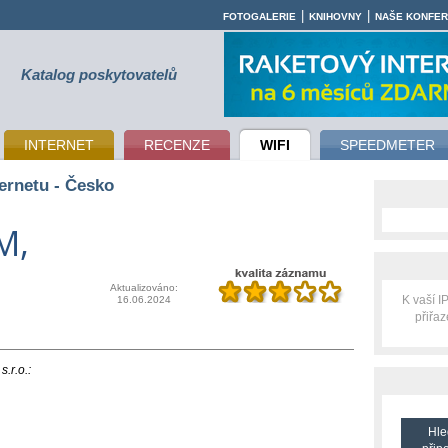
|
|
FOTOGALERIE
KNIHOVNY
NAŠE KONFE
Katalog poskytovatelů
INTERNET
RECENZE
WIFI
SPEEDMETER
ernetu - Česko
M,
Aktualizováno:
K vaší 
16.06.2024
přiřa
.r.o.:
Hle