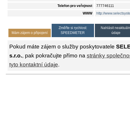
Telefon pro veřejnost
777746111
WWW
http://www.selectsyst
Změřte si rychlost:
Nahlásit neaktuáln
Mám zájem o připojení
SPEEDMETER
údaje
Pokud máte zájem o služby poskytovatele
SELE
s.r.o.
, pak pokračujte přímo na
stránky společnos
tyto kontaktní údaje
.