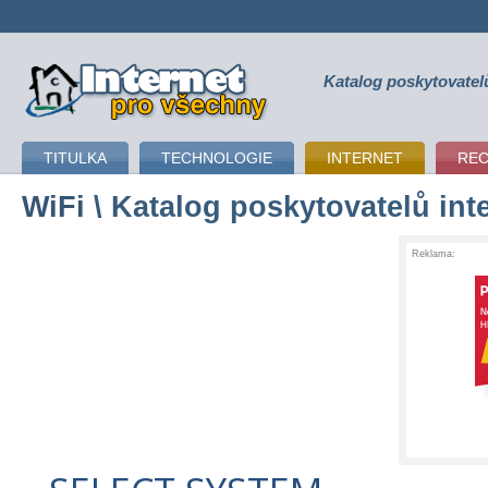
Katalog poskytovatel
připojení k internetu
TITULKA
TECHNOLOGIE
INTERNET
RE
WiFi
\ Katalog poskytovatelů int
Reklama: