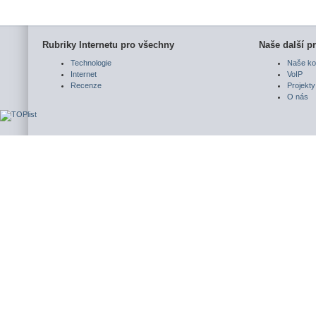
Rubriky Internetu pro všechny
Naše další pr
Technologie
Naše ko
Internet
VoIP
Recenze
Projekty
O nás