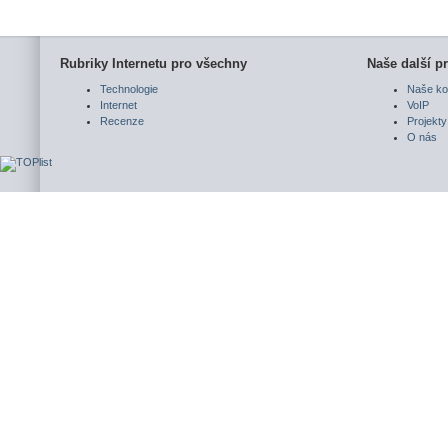
Rubriky Internetu pro všechny
Naše další pr
Technologie
Naše ko
Internet
VoIP
Recenze
Projekty
O nás