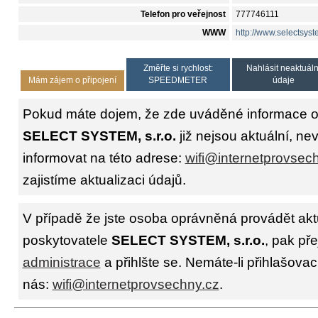
Telefon pro veřejnost
777746111
WWW
http://www.selectsyst
Změřte si rychlost:
Nahlásit neaktuáln
Mám zájem o připojení
SPEEDMETER
údaje
Pokud máte dojem, že zde uváděné informace o 
SELECT SYSTEM, s.r.o.
již nejsou aktuální, ne
informovat na této adrese:
wifi@internetprovsec
zajistíme aktualizaci údajů.
V případě že jste osoba oprávněná provádět akt
poskytovatele
SELECT SYSTEM, s.r.o.
, pak př
administrace
a přihlšte se. Nemáte-li přihlašovac
nás:
wifi@internetprovsechny.cz
.