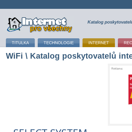
Katalog poskytovatel
připojení k internetu
TITULKA
TECHNOLOGIE
INTERNET
RE
WiFi
\ Katalog poskytovatelů int
Reklama: