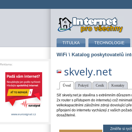
připojení k internetu
TITULKA
TECHNOLOGIE
WiFi
\ Katalog poskytovatelů int
Reklama:
skvely.net
Úvod
Pokrytí
Ceník
Kontakty
Síť skvely.net je stavěna s extrémním důrazem n
2x router s přístupem do internetu) což minimal
velkokapacitními záložními zdroji dovolující př
připojení do internetu vycházejí z vašich požad
www.eurosignal.cz
dosažitelné.
Změřte si rych