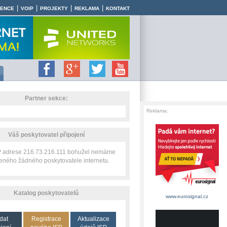
|
|
|
|
RENCE
VOIP
PROJEKTY
REKLAMA
KONTAKT
Partner sekce:
Reklama:
Váš poskytovatel připojení
IP adrese 216.73.216.111 bohužel nemáme
zeného žádného poskytovatele internetu.
Katalog poskytovatelů
www.eurosignal.cz
dat
Registrace
Aktualizace