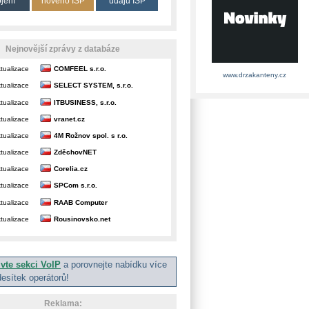
ojení
nového ISP
údajů ISP
Nejnovější zprávy z databáze
tualizace
COMFEEL s.r.o.
www.drzakanteny.cz
tualizace
SELECT SYSTEM, s.r.o.
tualizace
ITBUSINESS, s.r.o.
tualizace
vranet.cz
tualizace
4M Rožnov spol. s r.o.
tualizace
ZděchovNET
tualizace
Corelia.cz
tualizace
SPCom s.r.o.
tualizace
RAAB Computer
tualizace
Rousinovsko.net
ivte sekci VoIP
a porovnejte nabídku více
desítek operátorů!
Reklama: