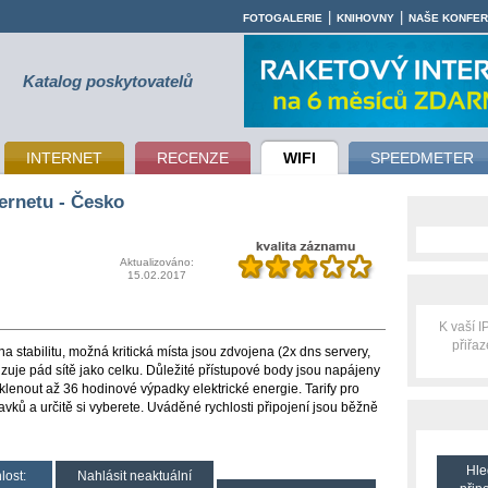
|
|
FOTOGALERIE
KNIHOVNY
NAŠE KONFE
Katalog poskytovatelů
INTERNET
RECENZE
WIFI
SPEEDMETER
ernetu - Česko
Aktualizováno:
15.02.2017
K vaší 
přiřa
a stabilitu, možná kritická místa jsou zdvojena (2x dns servery,
izuje pád sítě jako celku. Důležité přístupové body jsou napájeny
eklenout až 36 hodinové výpadky elektrické energie. Tarify pro
avků a určitě si vyberete. Uváděné rychlosti připojení jsou běžně
Hle
lost:
Nahlásit neaktuální