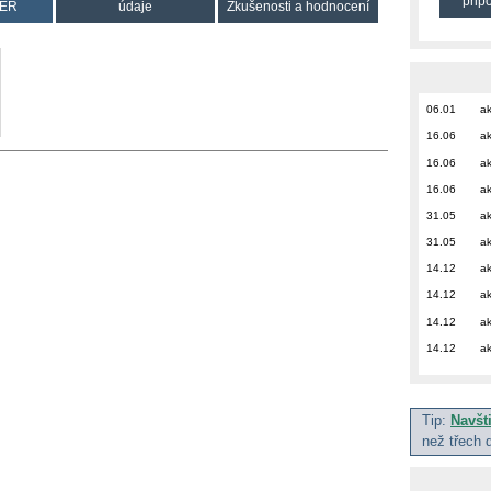
přip
ER
údaje
Zkušenosti a hodnocení
06.01
ak
16.06
ak
16.06
ak
16.06
ak
31.05
ak
31.05
ak
14.12
ak
14.12
ak
14.12
ak
14.12
ak
Tip:
Navšt
než třech 