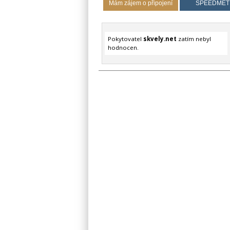
Mám zájem o připojení
SPEEDMET
Pokytovatel
skvely.net
zatím nebyl
hodnocen.