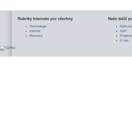
Rubriky Internetu pro všechny
Naše další pr
Technologie
Naše ko
Internet
VoIP
Recenze
Projekty
O nás