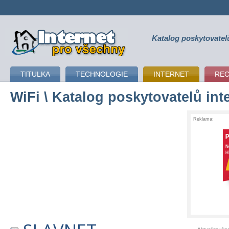
Katalog poskytovatel
připojení k internetu
TITULKA
TECHNOLOGIE
INTERNET
RE
WiFi
\ Katalog poskytovatelů int
Reklama: