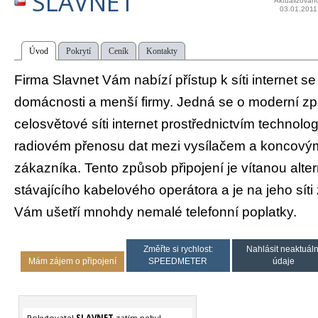
SLAVNET
Aktualizován
03.01.2011
Úvod
Pokrytí
Ceník
Kontakty
Firma Slavnet Vám nabízí přístup k síti internet 
domácnosti a menší firmy. Jedná se o moderní zp
celosvětové síti internet prostřednictvím technolo
radiovém přenosu dat mezi vysílačem a koncový
zákazníka. Tento způsob připojení je vítanou alt
stávajícího kabelového operátora a je na jeho síti
Vám ušetří mnohdy nemalé telefonní poplatky.
Změřte si rychlost:
Nahlásit neaktuáln
Mám zájem o připojení
SPEEDMETER
údaje
Pokytovatel
SLAVNET
zatím nebyl