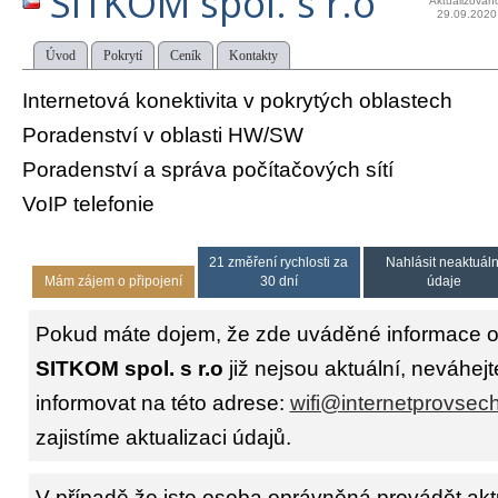
SITKOM spol. s r.o
Aktualizován
29.09.2020
Úvod
Pokrytí
Ceník
Kontakty
Internetová konektivita v pokrytých oblastech
Poradenství v oblasti HW/SW
Poradenství a správa počítačových sítí
VoIP telefonie
21 změření rychlosti za
Nahlásit neaktuáln
Mám zájem o připojení
30 dní
údaje
Pokud máte dojem, že zde uváděné informace o 
SITKOM spol. s r.o
již nejsou aktuální, neváhej
informovat na této adrese:
wifi@internetprovsec
zajistíme aktualizaci údajů.
V případě že jste osoba oprávněná provádět akt