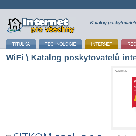
Katalog poskytovatel
připojení k internetu
TITULKA
TECHNOLOGIE
INTERNET
RE
WiFi
\ Katalog poskytovatelů int
Reklama: