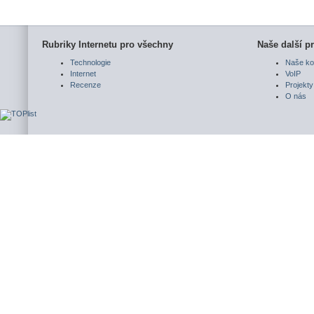
Rubriky Internetu pro všechny
Naše další pr
Technologie
Naše ko
Internet
VoIP
Recenze
Projekty
O nás