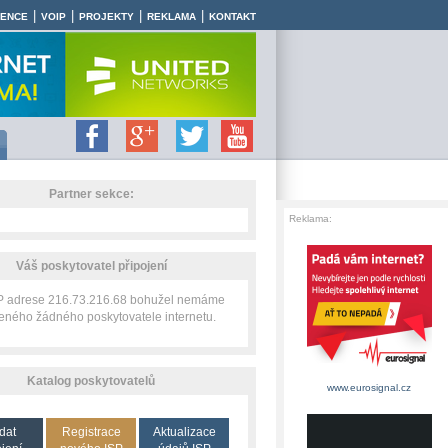
|
|
|
|
RENCE
VOIP
PROJEKTY
REKLAMA
KONTAKT
Partner sekce:
Reklama:
Váš poskytovatel připojení
IP adrese 216.73.216.68 bohužel nemáme
zeného žádného poskytovatele internetu.
Katalog poskytovatelů
www.eurosignal.cz
dat
Registrace
Aktualizace