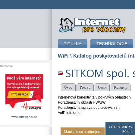
připojení k internetu
TITULKA
TECHNOLOGIE
WiFi
\ Katalog poskytovatelů int
Reklama:
SITKOM spol. s
Úvod
Pokrytí
Ceník
Kontakty
Internetová konektivita v pokrytých oblastech
Poradenství v oblasti HW/SW
Poradenství a správa počítačových sítí
VoIP telefonie
www.eurosignal.cz
23 změření rychl
Mám zájem o připojení
30 dní