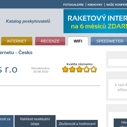
|
|
FOTOGALERIE
KNIHOVNY
NAŠE KONFE
Katalog poskytovatelů
INTERNET
RECENZE
WIFI
SPEEDMETER
ernetu - Česko
 r.o
Aktualizováno:
29.09.2020
K vaší 
přiřa
osti za
Nahlásit neaktuální
Hle
údaje
Zkušenosti a hodnocení