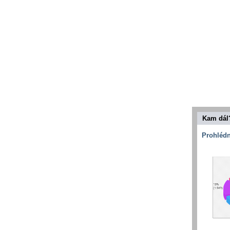
Kam dál
Prohlédn