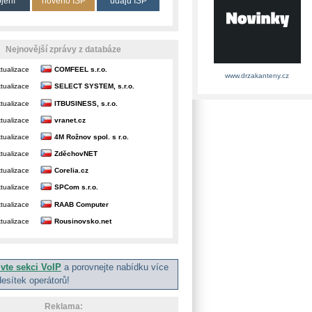
ojení
nového ISP
údajů ISP
Nejnovější zprávy z databáze
tualizace
COMFEEL s.r.o.
www.drzakanteny.cz
tualizace
SELECT SYSTEM, s.r.o.
tualizace
ITBUSINESS, s.r.o.
tualizace
vranet.cz
tualizace
4M Rožnov spol. s r.o.
tualizace
ZděchovNET
tualizace
Corelia.cz
tualizace
SPCom s.r.o.
tualizace
RAAB Computer
tualizace
Rousinovsko.net
ivte sekci VoIP
a porovnejte nabídku více
desítek operátorů!
Reklama: