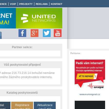
|
|
|
|
RENCE
VOIP
PROJEKTY
REKLAMA
KONTAKT
Partner sekce:
Reklama:
Váš poskytovatel připojení
IP adrese 216.73.216.14 bohužel nemáme
zeného žádného poskytovatele internetu.
Katalog poskytovatelů
www.eurosignal.cz
dat
Registrace
Aktualizace