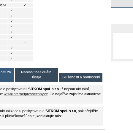
ýchod
✓
✓
✓
✓
✓
✓
✓
✓
✓
✓
✓
osti za
Nahlásit neaktuální
údaje
Zkušenosti a hodnocení
e o poskytovateli
SITKOM spol. s r.o
již nejsou aktuální,
se:
wifi@internetprovsechny.cz
. Co nejdříve zajistíme aktualizaci
aktualizace u poskytovatele
SITKOM spol. s r.o
, pak přejděte
-li přihlašovací údaje, kontaktujte nás: