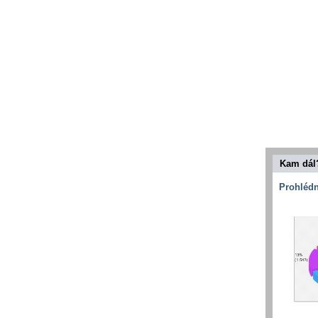
Kam dál
Prohlédn