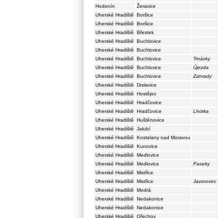
Hodonín
Žeravice
Uherské Hradiště
Boršice
Uherské Hradiště
Boršice
Uherské Hradiště
Břestek
Uherské Hradiště
Buchlovice
Uherské Hradiště
Buchlovice
Uherské Hradiště
Buchlovice
Trnávky
Uherské Hradiště
Buchlovice
Újezda
Uherské Hradiště
Buchlovice
Zahrady
Uherské Hradiště
Drslavice
Uherské Hradiště
Hostějov
Uherské Hradiště
Hradčovice
Uherské Hradiště
Hradčovice
Lhotka
Uherské Hradiště
Huštěnovice
Uherské Hradiště
Jalubí
Uherské Hradiště
Kostelany nad Moravou
Uherské Hradiště
Kunovice
Uherské Hradiště
Medlovice
Uherské Hradiště
Medlovice
Paseky
Uherské Hradiště
Mistřice
Uherské Hradiště
Mistřice
Javorovec
Uherské Hradiště
Modrá
Uherské Hradiště
Nedakonice
Uherské Hradiště
Nedakonice
Uherské Hradiště
Ořechov