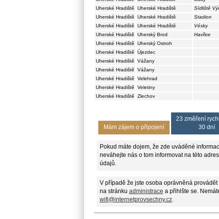
Uherské Hradiště
Uherské Hradiště
Sídliště V
Uherské Hradiště
Uherské Hradiště
Stadion
Uherské Hradiště
Uherské Hradiště
Vésky
Uherské Hradiště
Uherský Brod
Havřice
Uherské Hradiště
Uherský Ostroh
Uherské Hradiště
Újezdec
Uherské Hradiště
Vážany
Uherské Hradiště
Vážany
Uherské Hradiště
Velehrad
Uherské Hradiště
Veletiny
Uherské Hradiště
Zlechov
23 změření rychl
Mám zájem o připojení
30 dní
Pokud máte dojem, že zde uváděné informac
neváhejte nás o tom informovat na této adre
údajů.
V případě že jste osoba oprávněná provádět 
na stránku
administrace
a přihlšte se. Nemáte
wifi@internetprovsechny.cz
.