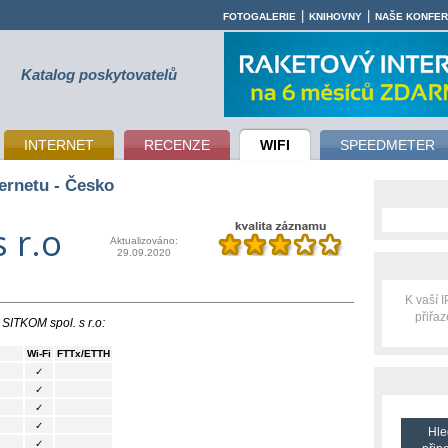
|
|
FOTOGALERIE
KNIHOVNY
NAŠE KONFE
Katalog poskytovatelů
INTERNET
RECENZE
WIFI
SPEEDMETER
ernetu - Česko
 r.o
Aktualizováno:
29.09.2020
K vaší 
přiřa
 SITKOM spol. s r.o:
Wi-Fi
FTTx/ETTH
✓
✓
✓
✓
Hle
✓