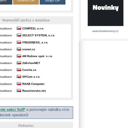
ojení
nového ISP
údajů ISP
Nejnovější zprávy z databáze
tualizace
COMFEEL s.r.o.
www.drzakanteny.cz
tualizace
SELECT SYSTEM, s.r.o.
tualizace
ITBUSINESS, s.r.o.
tualizace
vranet.cz
tualizace
4M Rožnov spol. s r.o.
tualizace
ZděchovNET
tualizace
Corelia.cz
tualizace
SPCom s.r.o.
tualizace
RAAB Computer
tualizace
Rousinovsko.net
ivte sekci VoIP
a porovnejte nabídku více
desítek operátorů!
Reklama: