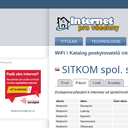
připojení k internetu
TITULKA
TECHNOLOGIE
WiFi
\ Katalog poskytovatelů int
Reklama:
SITKOM spol. s
Úvod
Pokrytí
Ceník
Kontakty
Dostupnost připojení k internetu od společnosti
okres
obec
část obce
Hodonín
Domanín
www.eurosignal.cz
Hodonín
Labuty
Hodonín
Syrovín
Hodonín
Vacenovice
Hodonín
Vřesovice