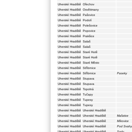
Uherské Hradiště
Ořechov
Uherské Hradiště
Osvětimany
Uherské Hradiště
Pašovice
Uherské Hradiště
Podolí
Uherské Hradiště
Polešovice
Uherské Hradiště
Popovice
Uherské Hradiště
Prakšice
Uherské Hradiště
Salaš
Uherské Hradiště
Salaš
Uherské Hradiště
Staré Hutě
Uherské Hradiště
Staré Hutě
Uherské Hradiště
Staré Město
Uherské Hradiště
Stříbrnice
Uherské Hradiště
Stříbrnice
Paseky
Uherské Hradiště
Stupava
Uherské Hradiště
Stupava
Uherské Hradiště
Topolná
Uherské Hradiště
Tučapy
Uherské Hradiště
Tupesy
Uherské Hradiště
Tupesy
Uherské Hradiště
Uherské Hradiště
Uherské Hradiště
Uherské Hradiště
Mařatice
Uherské Hradiště
Uherské Hradiště
Míkovice
Uherské Hradiště
Uherské Hradiště
Pod Svahy
Uherské Hradiště
Uherské Hradiště
Sady