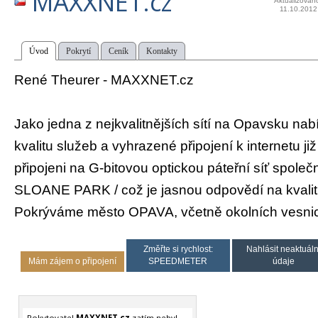
MAXXNET.cz
Aktualizován
11.10.2012
Úvod
Pokrytí
Ceník
Kontakty
René Theurer - MAXXNET.cz
Jako jedna z nejkvalitnějších sítí na Opavsku nab
kvalitu služeb a vyhrazené připojení k internetu j
připojeni na G-bitovou optickou páteřní síť společ
SLOANE PARK / což je jasnou odpovědí na kvalit
Pokrýváme město OPAVA, včetně okolních vesnic
Změřte si rychlost:
Nahlásit neaktuáln
Mám zájem o připojení
SPEEDMETER
údaje
Pokytovatel
MAXXNET.cz
zatím nebyl