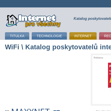
Katalog poskytovatel
připojení k internetu
TITULKA
TECHNOLOGIE
INTERNET
RE
WiFi
\ Katalog poskytovatelů int
Reklama: