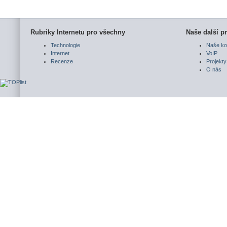
Rubriky Internetu pro všechny
Naše další pr
Technologie
Naše ko
Internet
VoIP
Recenze
Projekty
O nás