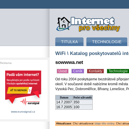
připojení k internetu
TITULKA
TECHNOLOGIE
WiFi
\ Katalog poskytovatelů int
sowwwa.net
Reklama:
Úvod
Ceník
Kontakty
Technologie
Od roku 2004 poskytujeme bezdrátové připojení
okolí. V současné době nabízíme kromě města Lo
Vysoká Pec, Dobroměřice, Břvany, Lenešice, Pe
Datum
Počet uživatelů
14.7.2007
350
16.7.2005
100
www.eurosignal.cz
Aktualizace
: Chci aktualizovat
údaje této strány
. Chci aktu