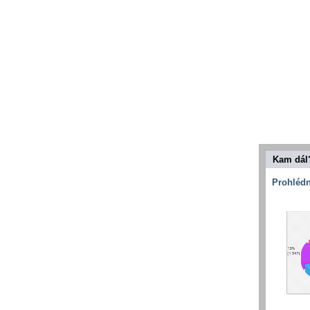
Kam dál
Prohlédn