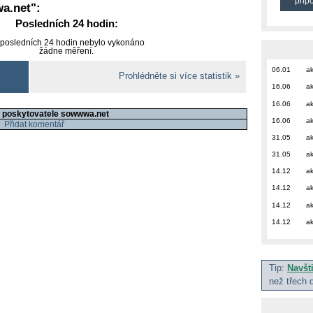
přip
a.net
":
Posledních 24 hodin:
 posledních 24 hodin nebylo vykonáno
žádne měření.
06.01
ak
Prohlédněte si více statistik »
16.06
ak
16.06
ak
 poskytovatele sowwwa.net
16.06
ak
Přidat komentář
31.05
ak
31.05
ak
14.12
ak
14.12
ak
14.12
ak
14.12
ak
Tip:
Navšt
než třech 