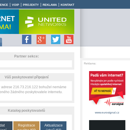
|
|
|
|
RENCE
VOIP
PROJEKTY
REKLAMA
KONTAKT
Partner sekce:
Reklama:
Váš poskytovatel připojení
IP adrese 216.73.216.122 bohužel nemáme
zeného žádného poskytovatele internetu.
Katalog poskytovatelů
www.eurosignal.cz
dat
Registrace
Aktualizace