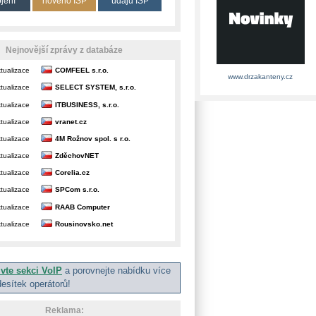
ojení
nového ISP
údajů ISP
Nejnovější zprávy z databáze
tualizace
COMFEEL s.r.o.
www.drzakanteny.cz
tualizace
SELECT SYSTEM, s.r.o.
tualizace
ITBUSINESS, s.r.o.
tualizace
vranet.cz
tualizace
4M Rožnov spol. s r.o.
tualizace
ZděchovNET
tualizace
Corelia.cz
tualizace
SPCom s.r.o.
tualizace
RAAB Computer
tualizace
Rousinovsko.net
ivte sekci VoIP
a porovnejte nabídku více
desítek operátorů!
Reklama: