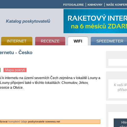
|
|
FOTOGALERIE
KNIHOVNY
NAŠE KONFE
Katalog poskytovatelů
INTERNET
RECENZE
WIFI
SPEEDMETER
ernetu - Česko
Mapa pokrytí
 k internetu na území severních Čech zejména v lokalitě Louny a
uny připojení také v těchto lokalitách: Chomutov, Jirkov,
K vaší 
svice a Otvice.
přiřa
alizovat
kompletní údaje
poskytovatele sowwwa.net
Hle