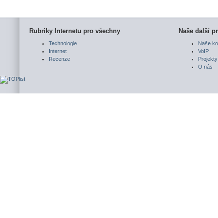
Rubriky Internetu pro všechny
Naše další pr
Technologie
Naše ko
Internet
VoIP
Recenze
Projekty
O nás