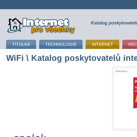
Katalog poskytovatel
připojení k internetu
TITULKA
TECHNOLOGIE
INTERNET
RE
WiFi
\ Katalog poskytovatelů int
Reklama: