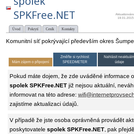
spolek
SPKFree.NET
Aktualizován
19.01.2015
Úvod
Pokrytí
Ceník
Kontakty
Komunitní síť pokrývající především okres Šumpe
Změřte si rychlost:
Nahlásit neaktuáln
Mám zájem o připojení
SPEEDMETER
údaje
Pokud máte dojem, že zde uváděné informace o 
spolek SPKFree.NET
již nejsou aktuální, neváh
informovat na této adrese:
wifi@internetprovsec
zajistíme aktualizaci údajů.
V případě že jste osoba oprávněná provádět akt
poskytovatele
spolek SPKFree.NET
, pak přejd