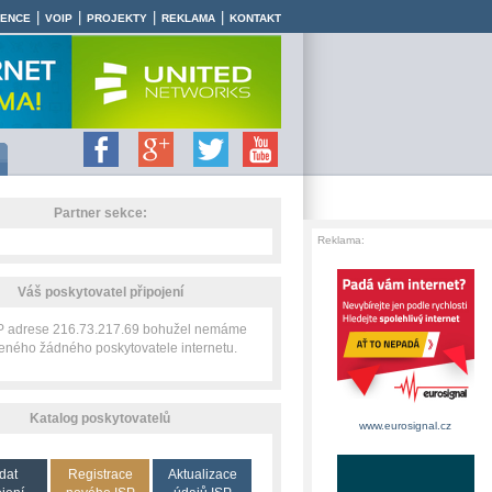
|
|
|
|
RENCE
VOIP
PROJEKTY
REKLAMA
KONTAKT
Partner sekce:
Reklama:
Váš poskytovatel připojení
IP adrese 216.73.217.69 bohužel nemáme
zeného žádného poskytovatele internetu.
Katalog poskytovatelů
www.eurosignal.cz
dat
Registrace
Aktualizace