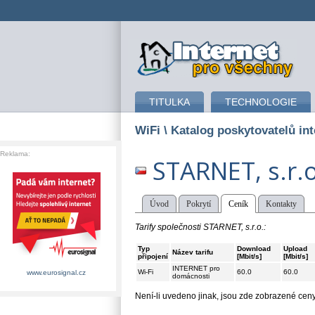
připojení k internetu
TITULKA
TECHNOLOGIE
WiFi
\ Katalog poskytovatelů int
Reklama:
STARNET, s.r.o
Úvod
Pokrytí
Ceník
Kontakty
Tarify společnosti STARNET, s.r.o.:
Typ
Download
Upload
Název tarifu
připojení
[Mbit/s]
[Mbit/s]
INTERNET pro
Wi-Fi
60.0
60.0
www.eurosignal.cz
domácnosti
Není-li uvedeno jinak, jsou zde zobrazené ce