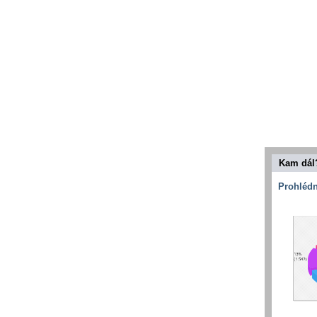
Kam dál
Prohlédn