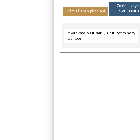
Změřte si rych
Mám zájem o připojení
SPEEDMET
Pokytovatel
STARNET, s.r.o.
zatím nebyl
hodnocen.