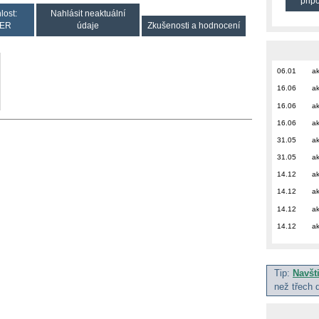
přip
lost:
Nahlásit neaktuální
ER
údaje
Zkušenosti a hodnocení
06.01
ak
16.06
ak
16.06
ak
16.06
ak
31.05
ak
31.05
ak
14.12
ak
14.12
ak
14.12
ak
14.12
ak
Tip:
Navšt
než třech 