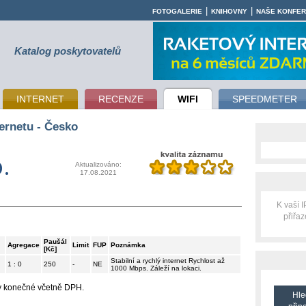
|
|
FOTOGALERIE
KNIHOVNY
NAŠE KONFE
Katalog poskytovatelů
INTERNET
RECENZE
WIFI
SPEEDMETER
ernetu - Česko
.
Aktualizováno:
17.08.2021
K vaší 
přiřa
Paušál
Agregace
Limit
FUP
Poznámka
[Kč]
Stabilní a rychlý internet Rychlost až
1 : 0
250
-
NE
1000 Mbps. Záleží na lokaci.
ny konečné včetně DPH.
Hle