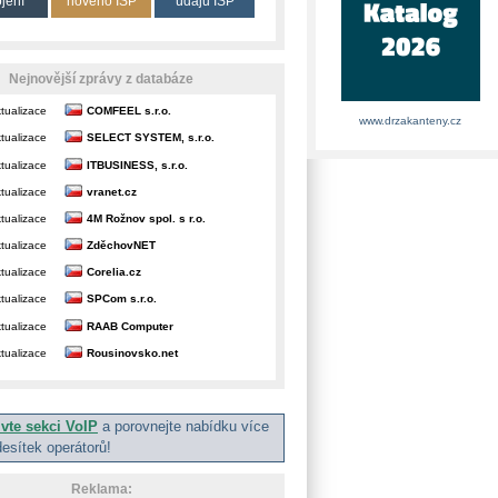
ojení
nového ISP
údajů ISP
Nejnovější zprávy z databáze
tualizace
COMFEEL s.r.o.
www.drzakanteny.cz
tualizace
SELECT SYSTEM, s.r.o.
tualizace
ITBUSINESS, s.r.o.
tualizace
vranet.cz
tualizace
4M Rožnov spol. s r.o.
tualizace
ZděchovNET
tualizace
Corelia.cz
tualizace
SPCom s.r.o.
tualizace
RAAB Computer
tualizace
Rousinovsko.net
ivte sekci VoIP
a porovnejte nabídku více
desítek operátorů!
Reklama: