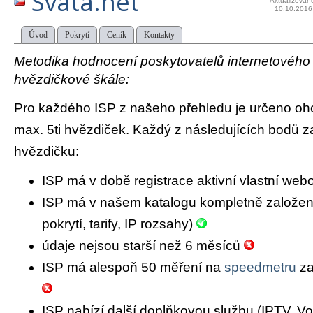
Svata.net
Aktualizován
10.10.2016
Úvod
Pokrytí
Ceník
Kontakty
Metodika hodnocení poskytovatelů internetového př
hvězdičkové škále:
Pro každého ISP z našeho přehledu je určeno oh
max. 5ti hvězdiček. Každý z následujících bodů za
hvězdičku:
ISP má v době registrace aktivní vlastní we
ISP má v našem katalogu kompletně založený 
pokrytí, tarify, IP rozsahy)
údaje nejsou starší než 6 měsíců
ISP má alespoň 50 měření na
speedmetru
za
ISP nabízí další doplňkovou službu (IPTV, Vo