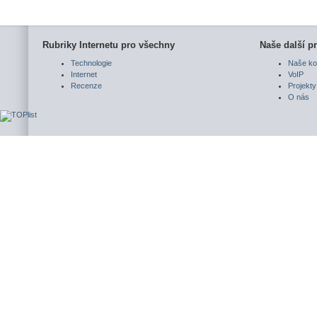
Rubriky Internetu pro všechny
Naše další pr
Technologie
Naše ko
Internet
VoIP
Recenze
Projekty
O nás