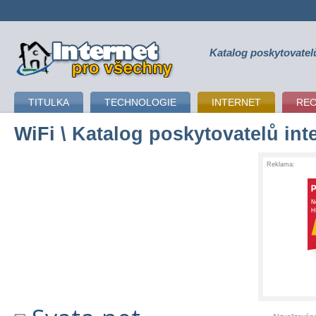
Katalog poskytovatel
připojení k internetu
TITULKA
TECHNOLOGIE
INTERNET
RE
WiFi
\ Katalog poskytovatelů int
Reklama: