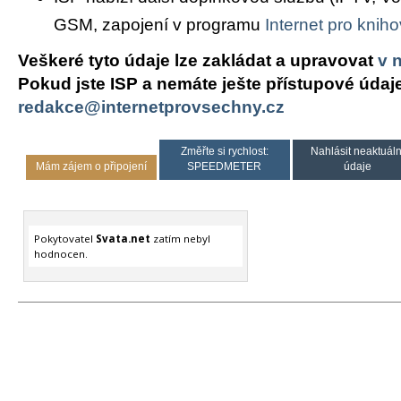
GSM, zapojení v programu
Internet pro knih
Veškeré tyto údaje lze zakládat a upravovat
v 
Pokud jste ISP a nemáte ješte přístupové údaj
redakce@internetprovsechny.cz
Změřte si rychlost:
Nahlásit neaktuáln
Mám zájem o připojení
SPEEDMETER
údaje
Pokytovatel
Svata.net
zatím nebyl
hodnocen.