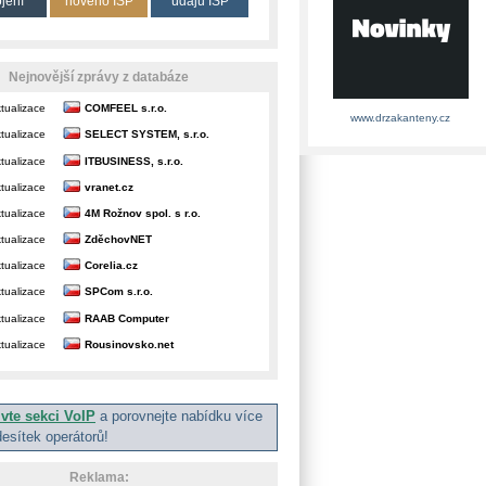
ojení
nového ISP
údajů ISP
Nejnovější zprávy z databáze
tualizace
COMFEEL s.r.o.
www.drzakanteny.cz
tualizace
SELECT SYSTEM, s.r.o.
tualizace
ITBUSINESS, s.r.o.
tualizace
vranet.cz
tualizace
4M Rožnov spol. s r.o.
tualizace
ZděchovNET
tualizace
Corelia.cz
tualizace
SPCom s.r.o.
tualizace
RAAB Computer
tualizace
Rousinovsko.net
ivte sekci VoIP
a porovnejte nabídku více
desítek operátorů!
Reklama: