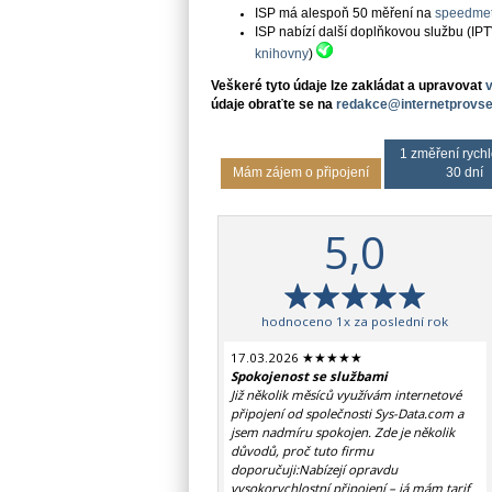
ISP má alespoň 50 měření na
speedmet
ISP nabízí další doplňkovou službu (IP
knihovny
)
Veškeré tyto údaje lze zakládat a upravovat
údaje obraťte se na
redakce@internetprovse
1 změření rychl
Mám zájem o připojení
30 dní
5,0
hodnoceno 1x za poslední rok
17.03.2026 ★★★★★
Spokojenost se službami
Již několik měsíců využívám internetové
připojení od společnosti Sys-Data.com a
jsem nadmíru spokojen. Zde je několik
důvodů, proč tuto firmu
doporučuji:Nabízejí opravdu
vysokorychlostní připojení – já mám tarif