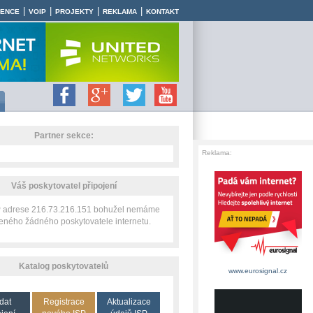
|
|
|
|
RENCE
VOIP
PROJEKTY
REKLAMA
KONTAKT
Partner sekce:
Reklama:
Váš poskytovatel připojení
IP adrese 216.73.216.151 bohužel nemáme
zeného žádného poskytovatele internetu.
Katalog poskytovatelů
www.eurosignal.cz
dat
Registrace
Aktualizace