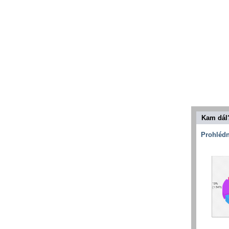
Kam dál
Prohlédn