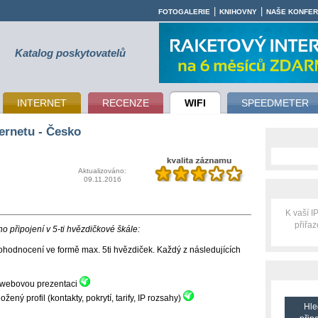
|
|
FOTOGALERIE
KNIHOVNY
NAŠE KONFE
Katalog poskytovatelů
INTERNET
RECENZE
WIFI
SPEEDMETER
ernetu - Česko
Aktualizováno:
09.11.2016
K vaší 
přiřa
 připojení v 5-ti hvězdičkové škále:
hodnocení ve formě max. 5ti hvězdiček. Každý z následujících
ní webovou prezentaci
ný profil (kontakty, pokrytí, tarify, IP rozsahy)
Hle