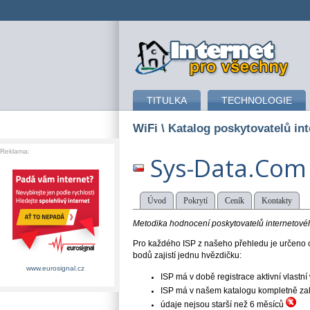
připojení k internetu
TITULKA
TECHNOLOGIE
WiFi
\ Katalog poskytovatelů int
Reklama:
Sys-Data.Com
Úvod
Pokrytí
Ceník
Kontakty
Metodika hodnocení poskytovatelů internetového
Pro každého ISP z našeho přehledu je určeno o
bodů zajistí jednu hvězdičku:
www.eurosignal.cz
ISP má v době registrace aktivní vlast
ISP má v našem katalogu kompletně založe
údaje nejsou starší než 6 měsíců