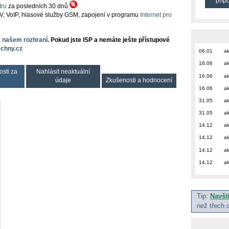
přip
ru
za posledních 30 dnů
TV, VoIP, hlasové služby GSM, zapojení v programu
Internet pro
v našem rozhraní
. Pokud jste ISP a nemáte ješte přístupové
chny.cz
06.01
ak
16.06
ak
osti za
Nahlásit neaktuální
16.06
ak
údaje
Zkušenosti a hodnocení
16.06
ak
31.05
ak
31.05
ak
14.12
ak
14.12
ak
14.12
ak
14.12
ak
Tip:
Navšt
než třech 