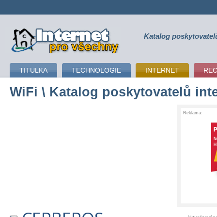
Katalog poskytovatel
připojení k internetu
TITULKA
TECHNOLOGIE
INTERNET
RE
WiFi
\ Katalog poskytovatelů int
Reklama: