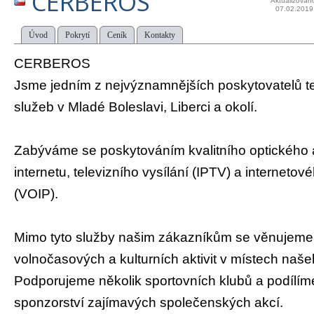
CERBEROS
Aktualizován
07.02.2019
Úvod
Pokrytí
Ceník
Kontakty
CERBEROS
Jsme jedním z nejvýznamnějších poskytovatelů 
služeb v Mladé Boleslavi, Liberci a okolí.
Zabýváme se poskytováním kvalitního optického
internetu, televizního vysílání (IPTV) a internetov
(VOIP).
Mimo tyto služby našim zákazníkům se věnujeme
volnočasových a kulturních aktivit v místech naš
Podporujeme několik sportovních klubů a podílím
sponzorství zajímavých společenských akcí.