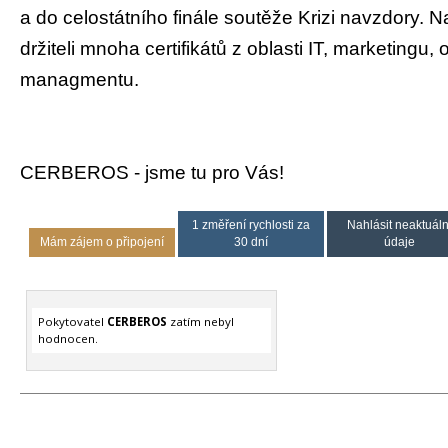
a do celostátního finále soutěže Krizi navzdory. 
držiteli mnoha certifikátů z oblasti IT, marketingu
managmentu.
CERBEROS - jsme tu pro Vás!
1 změření rychlosti za
Nahlásit neaktuáln
Mám zájem o připojení
30 dní
údaje
Pokytovatel
CERBEROS
zatím nebyl
hodnocen.