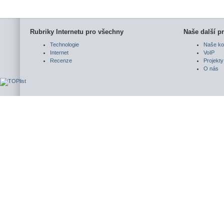
Rubriky Internetu pro všechny
Naše další pr
Technologie
Naše ko
Internet
VoIP
Recenze
Projekty
O nás