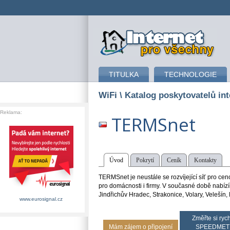
připojení k internetu
TITULKA
TECHNOLOGIE
WiFi
\ Katalog poskytovatelů int
Reklama:
TERMSnet
Úvod
Pokrytí
Ceník
Kontakty
TERMSnet je neustále se rozvíjející síť pro cen
pro domácnosti i firmy. V současné době nabízím
Jindřichův Hradec, Strakonice, Volary, Velešín
www.eurosignal.cz
Změřte si rych
Mám zájem o připojení
SPEEDMET