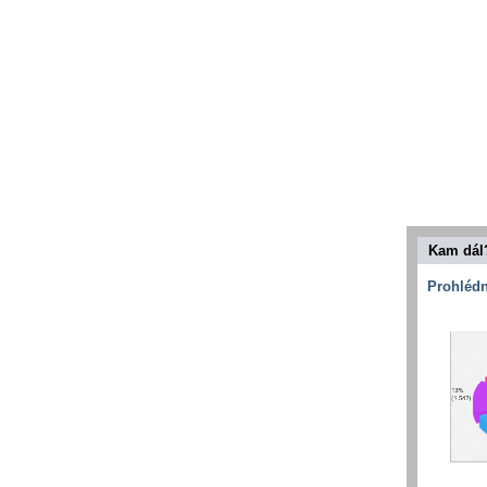
Kam dál
Prohlédn