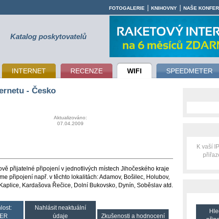
|
|
FOTOGALERIE
KNIHOVNY
NAŠE KONFE
Katalog poskytovatelů
INTERNET
RECENZE
WIFI
SPEEDMETER
ernetu - Česko
Aktualizováno:
07.04.2009
K vaší 
přiřa
ově přijatelné připojení v jednotlivých místech Jihočeského kraje
e připojení např. v těchto lokalitách: Adamov, Bošilec, Holubov,
, Kaplice, Kardašova Řečice, Dolní Bukovsko, Dynín, Soběslav atd.
lost:
Nahlásit neaktuální
Hle
ER
údaje
Zkušenosti a hodnocení