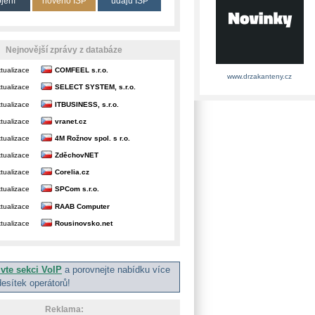
ojení
nového ISP
údajů ISP
Nejnovější zprávy z databáze
tualizace
COMFEEL s.r.o.
www.drzakanteny.cz
tualizace
SELECT SYSTEM, s.r.o.
tualizace
ITBUSINESS, s.r.o.
tualizace
vranet.cz
tualizace
4M Rožnov spol. s r.o.
tualizace
ZděchovNET
tualizace
Corelia.cz
tualizace
SPCom s.r.o.
tualizace
RAAB Computer
tualizace
Rousinovsko.net
ivte sekci VoIP
a porovnejte nabídku více
desítek operátorů!
Reklama: