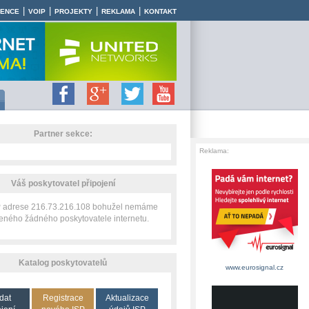
|
|
|
|
RENCE
VOIP
PROJEKTY
REKLAMA
KONTAKT
Partner sekce:
Reklama:
Váš poskytovatel připojení
IP adrese 216.73.216.108 bohužel nemáme
zeného žádného poskytovatele internetu.
Katalog poskytovatelů
www.eurosignal.cz
dat
Registrace
Aktualizace