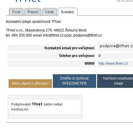
29.03.2015
Úvod
Pokrytí
Ceník
Kontakty
Kontaktní údaje společnosti TFnet:
TFnet s.r.o., Masarykova 276, 46822 Železný Brod
tel. 484 350 000 email info@tfnet.cz popr. podpora@tfnet.cz
Kontaktní email pro veřejnost
Telefon pro veřejnost
0
WWW
http://www.tfnet.cz/
Změřte si rychlost:
Nahlásit neaktuáln
Mám zájem o připojení
SPEEDMETER
údaje
Pokytovatel
TFnet
zatím nebyl
hodnocen.