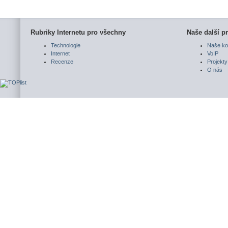
Rubriky Internetu pro všechny
Naše další pr
Technologie
Naše ko
Internet
VoIP
Recenze
Projekty
O nás