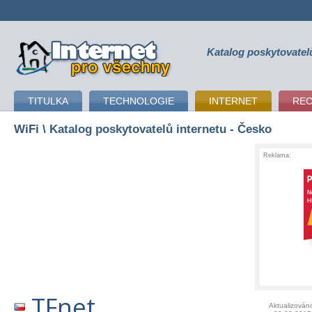
Katalog poskytovatel
připojení k internetu
TITULKA
TECHNOLOGIE
INTERNET
RE
WiFi
\ Katalog poskytovatelů internetu - Česko
Reklama:
TFnet
Aktualizován